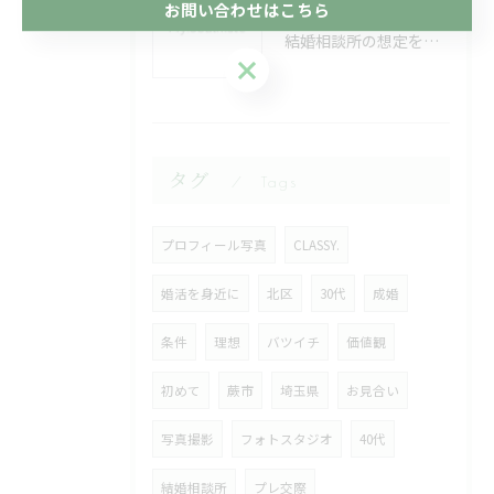
お問い合わせはこちら
2026/08/07
結婚相談所の想定を徹底解説し失敗回避と本当に自分に合う選び方を実例から探る
お問い合わせはこちら
タグ
Tags
プロフィール写真
CLASSY.
婚活を身近に
北区
30代
成婚
条件
理想
バツイチ
価値観
初めて
蕨市
埼玉県
お見合い
写真撮影
フォトスタジオ
40代
結婚相談所
プレ交際