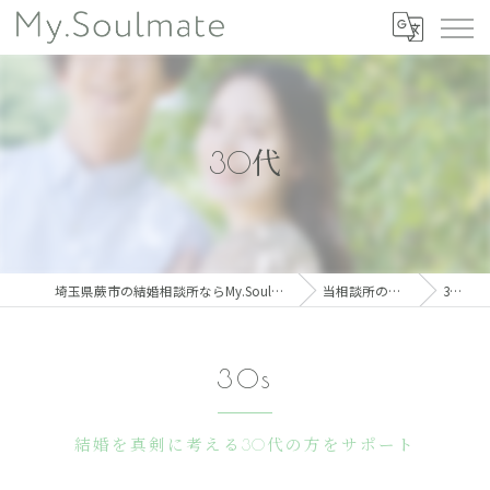
30代
埼玉県蕨市の結婚相談所ならMy.Soulmate
当相談所の特徴
30代
30s
結婚を真剣に考える30代の方をサポート