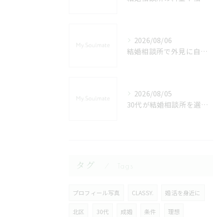
2026/08/06
結婚相談所で外見に自信がない女性が埼玉県秩父郡長瀞町で選ばれるための婚活戦略と印象アップ術
2026/08/05
30代が結婚相談所を選ぶ際のおすすめと埼玉県秩父郡皆野町での婚活成功のポイント
タグ
Tags
プロフィール写真
CLASSY.
婚活を身近に
北区
30代
成婚
条件
理想