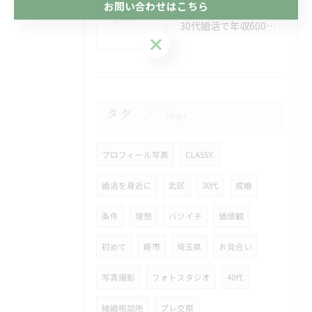
お問い合わせはこちら
2026/08/03
30代婚活で年収600万の条件を叶える埼玉県比企郡ときがわ町での現実と成功のポイント
お問い合わせはこちら
タグ
Tags
プロフィール写真
CLASSY.
婚活を身近に
北区
30代
成婚
条件
理想
バツイチ
価値観
初めて
蕨市
埼玉県
お見合い
写真撮影
フォトスタジオ
40代
結婚相談所
プレ交際