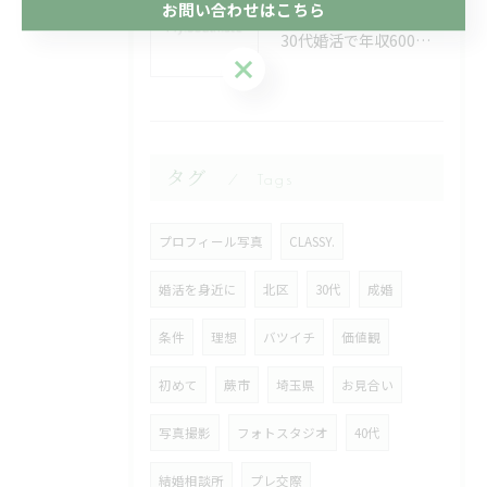
お問い合わせはこちら
2026/08/08
30代婚活で年収600万の条件が埼玉県秩父郡東秩父村でどの程度有利か徹底解析
お問い合わせはこちら
タグ
Tags
プロフィール写真
CLASSY.
婚活を身近に
北区
30代
成婚
条件
理想
バツイチ
価値観
初めて
蕨市
埼玉県
お見合い
写真撮影
フォトスタジオ
40代
結婚相談所
プレ交際