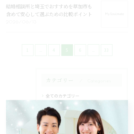
結婚相談所と埼玉でおすすめを草加市も
含めて安心して選ぶための比較ポイント
2026/06/13
1
...
4
5
6
...
33
カテゴリー
Categories
全てのカテゴリー
婚活疲れ・前向き・再スタート
結婚相談所・ランキング・30代
結婚相談所・おすすめ・埼玉