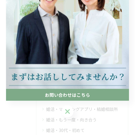
結婚相談所・30代後半・女性
結婚相談所 結婚までの期間 平均
結婚相談所 料金 相場
結婚相談所 料金 20代 女性
結婚相談所 女性 容姿
結婚相談所 すぐ決まる人 女性
結婚相談所 30代 男性 年収
相性・価値観・すり合わせ
無料カウンセリング・相談・迷い
お問い合わせはこちら
30代 婚活 成功率
婚活・マッチングアプリ・結婚相談所
お問い合わせはこちら
婚活・もう一度・向き合う
婚活・30代・初めて