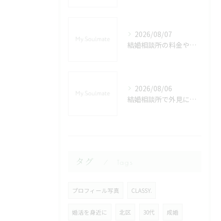
2026/08/07
結婚相談所の料金や相場を埼玉県秩父郡小鹿野町で徹底比較して安心の婚活を始める方法
2026/08/06
結婚相談所で外見に自信がない女性が埼玉県秩父郡長瀞町で選ばれるための婚活戦略と印象アップ術
タグ
Tags
プロフィール写真
CLASSY.
婚活を身近に
北区
30代
成婚