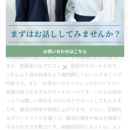
要なポイントです。カウンセラーとの相性が良ければ、
よりスムーズに婚活を進めることができます。埼玉県内
には、こうした条件を満たす結婚相談所が多数存在する
ため、ぜひ自分にぴったりの場所を見つけてください。
結婚相談所のサポート内容を詳しく紹介
お問い合わせはこちら
結婚相談所で受けられるサポートは多岐にわたります。
まず、登録後にはプロフィール作成のサポートがあり、
お問い合わせはこちら
これにより自分自身をより魅力的にアピールすることが
可能です。また、お見合いのセッティングやパートナー
候補の紹介も大きなサポートの一つです。これらは自分
一人では難しい部分をプロの手でサポートしてもらえる
ため、婚活の効率が格段に上がります。さらに、定期的
なカウンセリングを通じて、婚活の進捗や悩みを相談で
きるのも大きな魅力です。結婚相談所によっては、メン