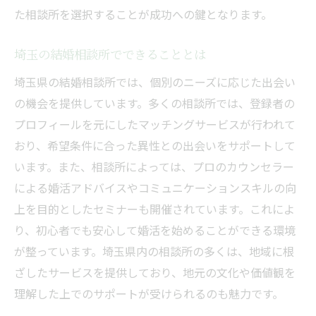
た相談所を選択することが成功への鍵となります。
埼玉で相談所を最大限に活用する方法
結婚相談所での成功事例を学ぼう
埼玉の結婚相談所でできることとは
利用前に知っておきたい相談所の流れ
埼玉県の結婚相談所では、個別のニーズに応じた出会い
相談所活用で結果を出すための秘訣
の機会を提供しています。多くの相談所では、登録者の
埼玉の相談所での基本的な活動方法
プロフィールを元にしたマッチングサービスが行われて
初めての埼玉結婚相談所訪問を成功させる方法
おり、希望条件に合った異性との出会いをサポートして
います。また、相談所によっては、プロのカウンセラー
相談所訪問前に準備すべきこととは
による婚活アドバイスやコミュニケーションスキルの向
初めての相談所訪問での緊張をほぐす
上を目的としたセミナーも開催されています。これによ
成功する相談所訪問のための心構え
り、初心者でも安心して婚活を始めることができる環境
埼玉での初めての訪問を円滑にするコツ
が整っています。埼玉県内の相談所の多くは、地域に根
相談所訪問時に注意すべきマナー
ざしたサービスを提供しており、地元の文化や価値観を
訪問後のフォローアップを忘れずに
理解した上でのサポートが受けられるのも魅力です。
埼玉県の結婚相談所で安心の第一歩を踏み出す