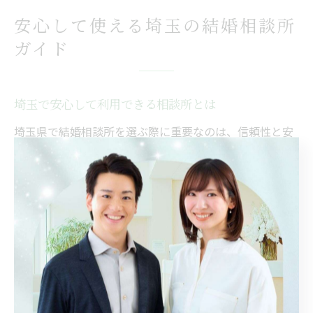
安心して使える埼玉の結婚相談所
ガイド
埼玉で安心して利用できる相談所とは
埼玉県で結婚相談所を選ぶ際に重要なのは、信頼性と安
心感です。結婚相談所は人生の大きな決断をサポートす
る場所であるため、信頼できる相談所であることが不可
欠です。具体的には、長年の実績を持つ相談所や、登録
料や月会費が明確に提示されているところを選ぶと良い
でしょう。また、無料相談を実施しているところは、初
めての方でも気軽に相談できる環境が整っていることが
多いので、初心者には特におすすめです。さらに、相談
所のカウンセラーが親身に対応してくれるかどうかも重