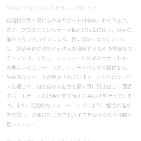
相談所で受けられるサポート内容とは
埼玉で安心して第一歩を踏み出す方法
相談所選びで安心感を得るための基準
結婚相談所で受けられるサポートは多岐にわたります。
まず、プロのカウンセラーが個別に相談に乗り、婚活の
初心者が安心して相談所を利用するには
進め方をアドバイスします。特に初めての方にとって
安心のための相談所選びの重要ポイント
は、婚活全体の流れや心構えを理解するための重要なス
初めての相談所利用での安心ポイント
テップです。さらに、プロフィール作成のサポートや、
埼玉での安心できる相談所活用法
お見合いのセッティング、フィードバックの提供など、
結婚相談所初心者が埼玉で成功するための鍵
具体的なサポートが用意されています。これらのサービ
初心者が埼玉で成功するためのポイント
スを通じて、自分自身の魅力を最大限に引き出し、理想
結婚相談所での成功体験談を紹介
のパートナーとの出会いを実現する手助けを行っていま
成功に導く相談所活用テクニック
す。また、定期的なフォローアップにより、婚活の進捗
を確認し、必要に応じたアドバイスを受けられる体制が
埼玉の相談所で学ぶ成功の秘訣
整っています。
初心者が結果を出すための相談所活用法
成功するために必要な相談所選びの鍵