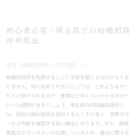
相談所で受けられるサポート内容とは
初心者が知っておくべき利用の流れ
初利用でも安心な埼玉の相談所紹介
初心者必見！埼玉県での結婚相談
埼玉で初めての結婚相談所選びの秘訣
所利用法
初めての結婚相談所選びで重視すべき点
埼玉の結婚相談所を比較する方法
埼玉で結婚相談所に不安を感じたら
選び方のポイントと注意点を解説
結婚相談所を利用することに不安を感じる方は少なくあ
初心者が相談所を選ぶ際の重要事項
りません。特に初めての方にとっては、どのようなサー
埼玉の結婚相談所の特徴を知ろう
ビスが受けられるのか、費用はどれくらいかかるのかと
相談所選びで後悔しないための秘訣
いった疑問があるでしょう。埼玉県内の結婚相談所で
安心して使える埼玉の結婚相談所ガイド
は、初回の無料相談を提供するところが多く、実際のサ
埼玉で安心して利用できる相談所とは
ービス内容を確認する良い機会となります。また、経験
結婚相談所のサポート内容を詳しく紹介
豊富なカウンセラーが在籍しているため、婚活に関する