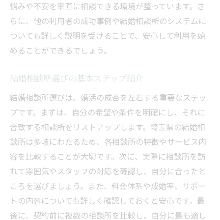
利用者の声から学ぶ相談所の選び方
悩みや不安を率直に相談できる環境が整っています。さ
らに、他の利用者の成功事例や結婚相談所のシステムに
相談所の雰囲気を事前に確認する方法
ついても詳しく説明を受けることで、安心して利用を始
安心して使える相談所の特徴を解説
めることができるでしょう。
初めての相談所利用での注意点とは
埼玉の結婚相談所初心者向けスタートガイド
結婚相談所選びの基本ステップ紹介
初心者におすすめの結婚相談所活用法
結婚相談所選びは、婚活の成否を左右する重要なステッ
相談所利用の流れを事前に把握しよう
プです。まずは、自分の希望や条件を明確にし、それに
埼玉での初めての相談所体験談を紹介
合致する相談所をリストアップします。埼玉県の結婚相
初心者が陥りやすい相談所選びの失敗
談所は多岐にわたるため、各相談所の特徴やサービス内
結婚相談所で初心者が押さえるべきポイン
容を比較することが大切です。次に、実際に相談所を訪
ト
れて雰囲気やスタッフの対応を確認し、自分に合ったと
ころを選びましょう。また、料金体系や成婚率、サポー
相談所活用で成功するためのコツ
トの内容についても詳しく確認しておくと安心です。最
埼玉県での結婚相談所活用の基本ステップ
後に、契約前に複数の相談所を比較し、自分に最も適し
結婚相談所活用の基本ステップ解説