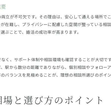
料金明細をしっかり確認するポイント
重要
結婚相談所選びで重視すべき費用項目
の両立が不可欠です。その理由は、安心して通える場所で
入会から成婚までの総費用を把握する
ーが在籍し、プライバシーに配慮した空間が整っている相
サービス内容ごとの料金差に注目する
を選ぶことで、婚活の成功率が高まります。
納得できる結婚相談所選びの料金比較
JR京浜東北線沿いで婚活を始めるメリット
結婚相談所で沿線婚活を始める利点とは
でなく、サポート体制や相談環境も確認することが大切で
アクセス面で選ばれる結婚相談所の魅力
ば、駅から数分の距離でありながら、個別相談やフォロー
お問い合わせはこちら
お問い合わせはこちら
容のバランスを見極めることが、理想の相談所選びのポイ
通いやすい結婚相談所が婚活成功の鍵
JR沿線ならではの婚活サポート体制
エリア内結婚相談所の情報収集ポイント
相場と選び方のポイント
結婚相談所で実感できる婚活の効率化
結婚相談所の料金体系と効率的な使い方