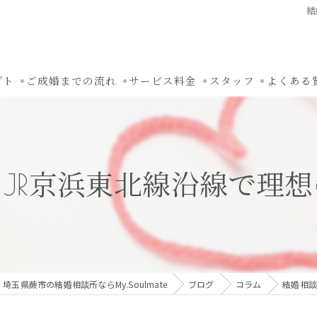
結
プト
ご成婚までの流れ
サービス料金
スタッフ
よくある
JR京浜東北線沿線で理
埼玉県蕨市の結婚相談所ならMy.Soulmate
ブログ
コラム
結婚相談