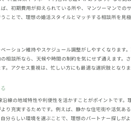
アクセス重視の結婚相談所選びのコツ
えば、初期費用が抑えられている所や、マンツーマンでの
理想の婚活環境を沿線で探すメリット
行うことで、理想の婚活スタイルとマッチする相談所を見
結婚相談所の利便性を重視する人に最適
エリアごとの結婚相談所の特徴に注目
ト
費用を抑えた結婚相談所活用術を解説
チベーション維持やスケジュール調整がしやすくなります
結婚相談所の料金を抑えるための工夫
内の相談所なら、天候や時間の制約を気にせず通えます。
賢く婚活するなら費用対効果を重視
ます。アクセス重視は、忙しい方にも最適な選択肢となりま
お得な結婚相談所の利用ポイント
割引やキャンペーン活用で婚活費用節約
探る
結婚相談所利用時の予算管理方法
北線沿線の地域特性や利便性を活かすことがポイントです。
費用面で満足できる結婚相談所の選択術
がより充実するためです。例えば、静かな住宅街や活気あ
結婚相談所で後悔しないための料金比較術
。自分らしい環境を選ぶことで、理想のパートナー探しがよ
結婚相談所の料金比較で失敗を防ぐ方法