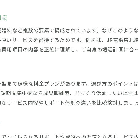
結婚相談所の料金体系を徹底解説
知識
料金プラン選びのポイントと注意点
成婚料など複数の要素で構成されています。なぜこのよう
費用を抑えた効率的な婚活の進め方
厚いサービスを維持するためです。例えば、JR京浜東北
結婚相談所サービスの賢い活用術
各費用項目の内容を正確に理解し、ご自身の婚活計画に合
料金体系を理解して無駄なく婚活する
相談所選びで後悔しないための使い方
ト
納得できる婚活のための結婚相談所入門
酬型まで多様な料金プランがあります。選び方のポイント
結婚相談所の基本と料金の基礎知識
短期間集中型なら成果報酬型、じっくり活動したい場合は
婚活初心者が知っておきたい選び方
的なサービス内容やサポート体制の違いを比較検討しまし
料金とサービス内容の賢い比較方法
結婚相談所で理想の婚活を始める準備
ツ
納得できる結婚相談所選びの秘訣
けでなく得られるサポートや成婚への近道となるサービス