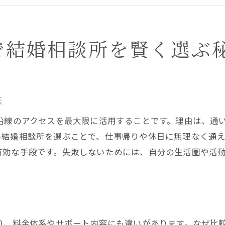
JR京浜東北線沿線で理想の婚活環境を探る
結婚相談所なら通いやすさと安心感が重要
駅近の結婚相談所を選ぶ際の見極め方
で結婚相談所を賢く選ぶ
結婚相談所の料金相場と選び方のポイント
結婚相談所の料金相場を把握する基本知識
料金プラン別の結婚相談所比較ポイント
法
結婚相談所の費用対効果を見極めるコツ
沿線のアクセスを最大限に活用することです。理由は、通
初期費用や月額費用のチェックポイント
い結婚相談所を選ぶことで、仕事帰りや休日に無理なく通
サービス内容と料金のバランスを比較検討
有効な手段です。失敗しないためには、自分の生活圏や活
料金体系から見る結婚相談所の選び方
理想の婚活ならJR京浜東北線エリアが便利
結婚相談所が沿線エリアで人気の理由
JR京浜東北線エリアの婚活スタイルとは
り、料金体系やサポート内容にも違いがあります。なぜ比