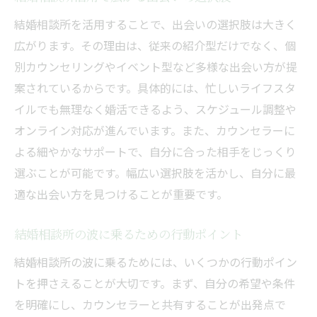
ト
結婚相談所を活用することで、出会いの選択肢は大きく
結婚相談所でキス禁止の相手への対応方法
広がります。その理由は、従来の紹介型だけでなく、個
別カウンセリングやイベント型など多様な出会い方が提
婚活トラブルを防ぐ結婚相談所のルール紹
案されているからです。具体的には、忙しいライフスタ
介
イルでも無理なく婚活できるよう、スケジュール調整や
結婚相談所で信頼される振る舞いのコツ
オンライン対応が進んでいます。また、カウンセラーに
結婚相談所のマナーが出会いを左右する理
よる細やかなサポートで、自分に合った相手をじっくり
由
選ぶことが可能です。幅広い選択肢を活かし、自分に最
結婚相談所利用時に注意したい行動とは
適な出会い方を見つけることが重要です。
サポート体制が充実した婚活の進め方とは
結婚相談所の手厚いサポート体制を活用し
結婚相談所の波に乗るための行動ポイント
よう
結婚相談所の波に乗るためには、いくつかの行動ポイン
結婚相談所の相談員が導く理想の婚活方法
トを押さえることが大切です。まず、自分の希望や条件
オンライン対応など結婚相談所のサポート
を明確にし、カウンセラーと共有することが出発点で