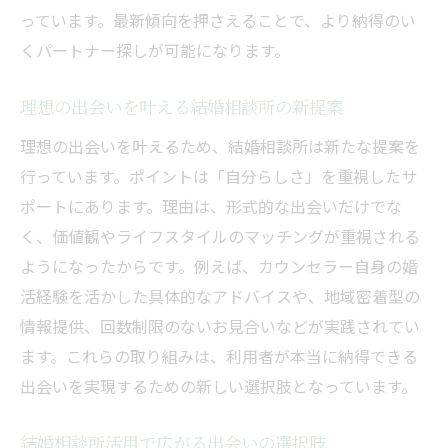
年代ごとの結婚相談所活用メリットを解説
っています。最新傾向を押さえることで、より納得のい
結婚相談所で年代別に出会いを広げる方法
くパートナー探しが可能になります。
自分の年齢に合った結婚相談所戦略とは
年齢別に見る結婚相談所での魅力アップ術
理想の出会いを叶える結婚相談所の新提案
結婚相談所で年齢を活かす婚活のコツ
理想の出会いを叶えるため、結婚相談所は新たな提案を
自分らしさを活かす結婚相談所活用術
行っています。ポイントは「自分らしさ」を重視したサ
ポートにあります。理由は、形式的な出会いだけでな
結婚相談所で自分らしさを発揮する方法
く、価値観やライフスタイルのマッチングが重視される
結婚相談所活用で魅力を引き出すポイント
ようになったからです。例えば、カウンセラー自身の婚
本音で向き合う結婚相談所の活用体験談
活経験を活かした具体的なアドバイスや、地域密着型の
結婚相談所のサポートで自分を磨く秘訣
情報提供、回数制限のないお見合いなどが実践されてい
結婚相談所で個性を大切にする婚活術
ます。これらの取り組みは、利用者が本当に納得できる
結婚相談所活用で自分に合う相手と出会う
出会いを実現するための新しい選択肢となっています。
結婚相談所で注目されるマナーとルール解説
結婚相談所活用で広がる出会いの選択肢
結婚相談所で守るべきマナーの基本ポイン