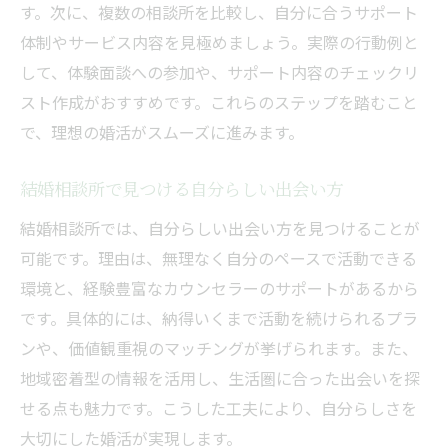
進化
す。次に、複数の相談所を比較し、自分に合うサポート
結婚相談所のカウンセリングで婚活力アッ
体制やサービス内容を見極めましょう。実際の行動例と
プ
して、体験面談への参加や、サポート内容のチェックリ
スト作成がおすすめです。これらのステップを踏むこと
結婚相談所のサポート内容と活用ポイント
で、理想の婚活がスムーズに進みます。
結婚相談所で安心して婚活を進める秘訣
効率的な婚活を叶える実践的ガイド
結婚相談所で見つける自分らしい出会い方
結婚相談所で効率的に婚活を進めるコツ
結婚相談所では、自分らしい出会い方を見つけることが
短期集中で成婚を目指す結婚相談所活用法
可能です。理由は、無理なく自分のペースで活動できる
結婚相談所で出会いを増やす実践アイデア
環境と、経験豊富なカウンセラーのサポートがあるから
結婚相談所の活用で婚活長期化を防ぐ方法
です。具体的には、納得いくまで活動を続けられるプラ
結婚相談所を活かした理想の成婚アプロー
ンや、価値観重視のマッチングが挙げられます。また、
チ
地域密着型の情報を活用し、生活圏に合った出会いを探
結婚相談所で婚活を成功させる実践ポイン
せる点も魅力です。こうした工夫により、自分らしさを
ト
大切にした婚活が実現します。