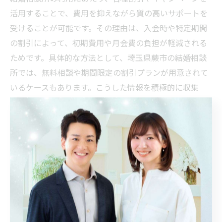
活用することで、費用を抑えながら質の高いサポートを
受けることが可能です。その理由は、入会時や特定期間
の割引によって、初期費用や月会費の負担が軽減される
ためです。具体的な方法として、埼玉県蕨市の結婚相談
所では、無料相談や期間限定の割引プランが用意されて
いるケースもあります。こうした情報を積極的に収集
し、タイミングを見極めて申し込むことで、よりお得に
婚活を進めることができます。
費用とサービス内容で選ぶ結婚相談所戦略
結婚相談所選びでは、費用とサービス内容のバランスを
重視することが成功の鍵です。理由は、価格が安くても
サポートが不十分では成果につながりにくいためです。
例えば、埼玉県蕨市の結婚相談所では、実際に婚活を経