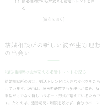
結婚相談所の波が変える婚活トレンドを探
る
多様化する結婚相談所の特徴と最新傾向
理想の出会いを叶える結婚相談所の新提案
結婚相談所活用で広がる出会いの選択肢
結婚相談所の波に乗るための行動ポイント
結婚相談所の新しい波が生む理想
結婚相談所で見つける自分らしい出会い方
の出会い
婚活成功へ導く結婚相談所選びの極意
結婚相談所選びで大切な比較ポイント解説
結婚相談所の波が変える婚活トレンドを探る
成婚実績とサポート体制から見る結婚相談
所
結婚相談所の波は、婚活トレンドに大きな変化をもたら
結婚相談所の口コミ活用で理想の選択を叶
しています。理由は、埼玉県蕨市でも多様化が進み、従
える
来型だけでなく新しいサポート形式が増えているためで
す。たとえば、活動期間に制限を設けず、自分のペース
料金体系と費用対効果を重視した結婚相談