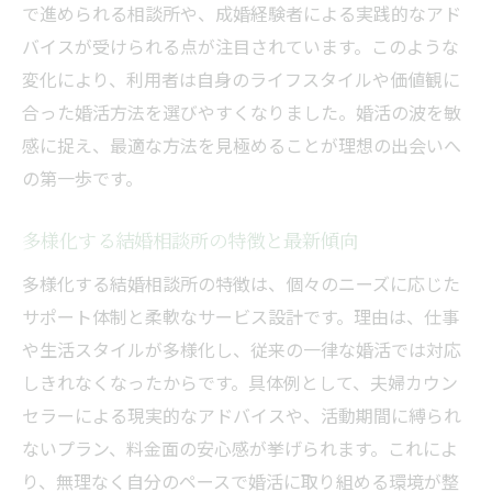
で進められる相談所や、成婚経験者による実践的なアド
所
バイスが受けられる点が注目されています。このような
自分に合う結婚相談所を見極める判断基準
変化により、利用者は自身のライフスタイルや価値観に
結婚相談所選びで成功を手にする秘訣まと
合った婚活方法を選びやすくなりました。婚活の波を敏
め
感に捉え、最適な方法を見極めることが理想の出会いへ
費用対効果を高める婚活戦略のポイント
の第一歩です。
結婚相談所の費用対効果を最大化する方法
結婚相談所で賢く婚活費用を管理するコツ
多様化する結婚相談所の特徴と最新傾向
結婚相談所の料金体系を正しく理解しよう
多様化する結婚相談所の特徴は、個々のニーズに応じた
結婚相談所利用で見逃せない割引活用術
サポート体制と柔軟なサービス設計です。理由は、仕事
費用とサービス内容で選ぶ結婚相談所戦略
や生活スタイルが多様化し、従来の一律な婚活では対応
しきれなくなったからです。具体例として、夫婦カウン
結婚相談所で後悔しないコストの考え方
セラーによる現実的なアドバイスや、活動期間に縛られ
年齢別に見る結婚相談所での魅力的な活動法
ないプラン、料金面の安心感が挙げられます。これによ
結婚相談所で一番モテる年齢の特徴分析
り、無理なく自分のペースで婚活に取り組める環境が整