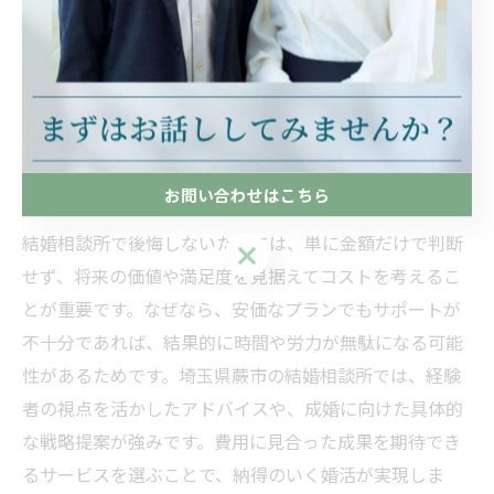
験したカウンセラーが在籍し、プロフィール作成やお見
合い調整、活動後のフォローまで手厚く対応していま
す。自分に必要なサポートが含まれているかを確認し、
費用だけでなくサービス全体を総合的に見て選択するこ
とが大切です。
お問い合わせはこちら
結婚相談所で後悔しないコストの考え方
結婚相談所で後悔しないためには、単に金額だけで判断
お問い合わせはこちら
せず、将来の価値や満足度を見据えてコストを考えるこ
とが重要です。なぜなら、安価なプランでもサポートが
不十分であれば、結果的に時間や労力が無駄になる可能
性があるためです。埼玉県蕨市の結婚相談所では、経験
者の視点を活かしたアドバイスや、成婚に向けた具体的
な戦略提案が強みです。費用に見合った成果を期待でき
るサービスを選ぶことで、納得のいく婚活が実現しま