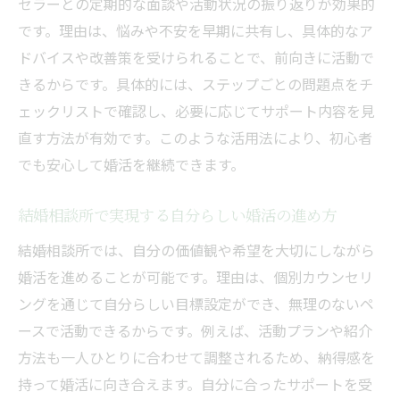
セラーとの定期的な面談や活動状況の振り返りが効果的
理由
です。理由は、悩みや不安を早期に共有し、具体的なア
結婚相談所におけるカウンセラーの役割と
ドバイスや改善策を受けられることで、前向きに活動で
は
きるからです。具体的には、ステップごとの問題点をチ
実体験に基づくカウンセラーのアドバイス
ェックリストで確認し、必要に応じてサポート内容を見
活用法
直す方法が有効です。このような活用法により、初心者
でも安心して婚活を継続できます。
費用とサービスを比較して納得の婚活を実現
結婚相談所の費用体系をわかりやすく解説
結婚相談所で実現する自分らしい婚活の進め方
料金とサービスのバランスを見極めるコツ
結婚相談所では、自分の価値観や希望を大切にしながら
結婚相談所で後悔しない費用比較の方法
婚活を進めることが可能です。理由は、個別カウンセリ
初心者が知っておくべき結婚相談所の料金
ングを通じて自分らしい目標設定ができ、無理のないペ
内訳
ースで活動できるからです。例えば、活動プランや紹介
結婚相談所のプラン選びで失敗しないため
方法も一人ひとりに合わせて調整されるため、納得感を
に
持って婚活に向き合えます。自分に合ったサポートを受