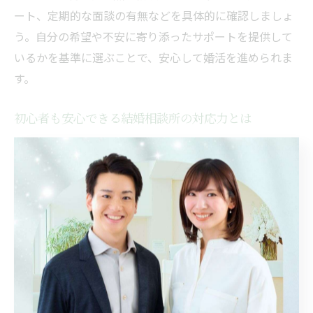
ート、定期的な面談の有無などを具体的に確認しましょ
う。自分の希望や不安に寄り添ったサポートを提供して
いるかを基準に選ぶことで、安心して婚活を進められま
す。
初心者も安心できる結婚相談所の対応力とは
結婚相談所初心者が安心できる最大の理由は、経験豊富
なカウンセラーによるきめ細やかな対応力にあります。
初めての方には婚活の流れやマナーを一から丁寧に説明
し、不安や疑問に寄り添う姿勢が大切です。例えば、相
談時にはじっくり話を聞き、個人の希望や悩みに即した
プランを提案するなど、具体的な対応事例が信頼の証と
言えます。初心者向けのサポート体制を備えた相談所を
選ぶことで、安心して第一歩を踏み出せます。