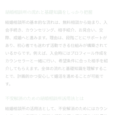
ント
結婚相談所の流れと基礎知識をしっかり把握
初心者も安心できる結婚相談所の対応力と
は
結婚相談所の基本的な流れは、無料相談から始まり、入
会手続き、カウンセリング、相手紹介、お見合い、交
結婚相談所ごとのサポート体制を詳しく解
際、成婚へと進みます。理由は、段階ごとにサポートが
説
あり、初心者でも迷わず活動できる仕組みが構築されて
婚活初心者が注目すべき結婚相談所の支援
いるからです。例えば、入会時にはプロフィール作成を
策
カウンセラーと一緒に行い、希望条件に合った相手を紹
結婚相談所で受けられるサポートの違いと
介してもらえます。全体の流れと基礎知識を理解するこ
は
とで、計画的かつ安心して婚活を進めることが可能で
カウンセラーと共に歩む結婚相談所の魅力発見
す。
結婚相談所のカウンセラーがもたらす安心
感
不安解消のための結婚相談所活用法とは
信頼できるカウンセラー選びのポイント
結婚相談所の活用法として、不安解消のためにはカウン
カウンセラーが婚活初心者をサポートする