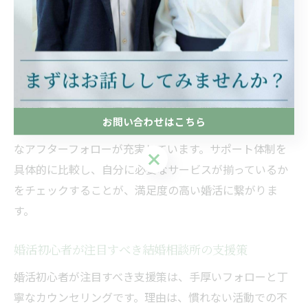
結婚相談所ごとのサポート体制を詳しく解説
結婚相談所ごとに提供されるサポート体制には特徴があ
ります。代表的なものとして、プロフィール作成の添削
やお見合いの日程調整、交際中のフォローアップなどが
挙げられます。特に埼玉県蕨市では、地元密着型の相談
お問い合わせはこちら
所が多く、地域特性を活かした出会いの機会や、細やか
なアフターフォローが充実しています。サポート体制を
お問い合わせはこちら
具体的に比較し、自分に必要なサービスが揃っているか
をチェックすることが、満足度の高い婚活に繋がりま
す。
婚活初心者が注目すべき結婚相談所の支援策
婚活初心者が注目すべき支援策は、手厚いフォローと丁
寧なカウンセリングです。理由は、慣れない活動での不