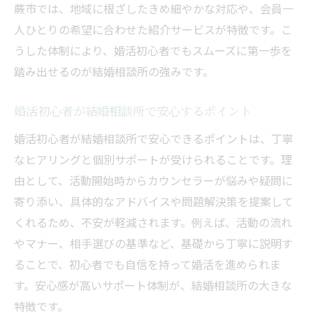
蕨市では、地域に根ざしたきめ細やかな対応や、会員一
結婚相談所のサービス内容を詳しくチェッ
人ひとりの希望に合わせた紹介サービスが特徴です。こ
ク
うした体制により、婚活初心者でもスムーズに第一歩を
初めての婚活も蕨市の結婚相談所なら心強い理
踏み出せるのが結婚相談所の強みです。
由
地域密着型結婚相談所が初心者に安心な理
婚活初心者が結婚相談所で安心するポイント
由
婚活初心者が結婚相談所で安心できるポイントは、丁寧
結婚相談所のカウンセラーによるサポート
なヒアリングと個別サポートが受けられることです。理
力
由として、活動開始時からカウンセラーが悩みや疑問に
蕨市で選ばれる結婚相談所の特徴を紹介
寄り添い、具体的なアドバイスや問題解決策を提案して
結婚相談所ならではの婚活サポートの強み
くれるため、不安が軽減されます。例えば、活動の流れ
地元で安心して婚活できる結婚相談所の利
やマナー、相手選びの基準など、基礎から丁寧に説明す
点
ることで、初心者でも自信を持って婚活を進められま
サポート体制に注目したい結婚相談所の選び方
す。安心感が高いサポート体制が、結婚相談所の大きな
結婚相談所のサポート内容で比較するポイ
特徴です。