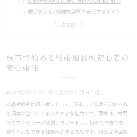
結婚相談所が初心者に選ばれる理由と魅力
婚活初心者が結婚相談所で安心するポイン
ト
結婚相談所の流れと基礎知識をしっかり把
握
不安解消のための結婚相談所活用法とは
蕨市で始める結婚相談所初心者の
結婚相談所で実現する自分らしい婚活の進
安心婚活
め方
結婚相談所選びに迷う初心者へ贈る安心のコツ
結婚相談所選びで大切な比較ポイント解説
結婚相談所が初心者に選ばれる理由と魅力
初心者に適した結婚相談所の探し方と注意
結婚相談所は初心者にとって、安心して婚活を始められ
点
る環境が整っている点が大きな魅力です。理由は、専門
結婚相談所の口コミや評判を活用する方法
のカウンセラーが個別にサポートし、初めての方でも不
婚活初心者が安心できる結婚相談所の条件
安なく活動できる仕組みがあるためです。例えば埼玉県