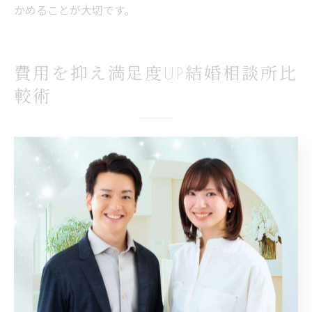
かめることが大切です。
費用を抑え満足度UP結婚相談所比
較術
費用を抑えた結婚相談所選びのコツを紹介
結婚相談所の料金は、入会金・月会費・成婚料など複数
の項目で構成されており、埼玉県蕨市でも相談所ごとに
費用体系はさまざまです。費用を抑えたい方は、まず自
分がどのようなサポートやサービス内容を重視するのか
を明確にし、予算と照らし合わせて比較することが重要
です。
特に、初期費用やお見合い料が無料のプランを選ぶこと