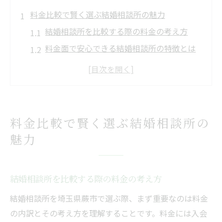
料金比較で賢く選ぶ結婚相談所の魅力
結婚相談所を比較する際の料金の考え方
料金面で安心できる結婚相談所の特徴とは
結婚相談所の料金体系とサービス内容を理
解
コスパ重視で結婚相談所を選ぶポイント紹
介
料金比較で賢く選ぶ結婚相談所の
結婚相談所の料金とサポート体制の関係性
魅力
とは
埼玉県蕨市で理想叶える結婚相談所選び方
結婚相談所で理想を叶えるための選び方解
結婚相談所を比較する際の料金の考え方
説
結婚相談所を埼玉県蕨市で選ぶ際、まず重要なのは料金
埼玉県蕨市で注目される結婚相談所の基準
の内訳とその考え方を理解することです。料金には入会