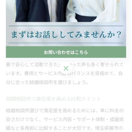
で、無駄な出費を抑えられます。また、無料相談を活用
して、実際にカウンセラーの対応や相談所の雰囲気を体
感し、納得した上で入会を検討することが失敗を防ぐポ
イントです。
実際に、忙しい方や婚活初心者の方からは「サポートの
お問い合わせはこちら
手厚さと料金のバランスが良かった」「お見合い料が不
要で安心して活動できた」といった声も多く寄せられて
お問い合わせはこちら
います。費用とサービス内容のバランスを見極めて、自
分に合った結婚相談所を選びましょう。
結婚相談所で満足度を高める比較ポイント
結婚相談所選びで満足度を高めるためには、単に料金の
安さだけでなく、サービス内容・サポート体制・成婚実
績など多角的に比較することが大切です。埼玉県蕨市の