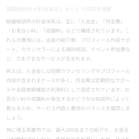
埼玉県蕨市で選ばれる結婚相談所の特徴
結婚相談所の料金体系とサービス内容を理解
結婚相談所のプランごとのサービス内容比
結婚相談所の料金体系は、主に「入会金」「月会費」
較
「お見合い料」「成婚料」などで構成されています。こ
入会時の費用や月会費に関する基礎知識
れらの費用には、会員の紹介数、プロフィール作成サポ
結婚相談所の料金体系と成婚サポートの違
ート、カウンセラーによる個別相談、イベント参加費な
い
ど、さまざまなサービスが含まれます。
例えば、入会金には初期カウンセリングやプロフィール
作成が含まれるケースが多く、月会費は定期的なサポー
トや会員検索機能の利用料として設定されています。お
見合い料や成婚料が発生するかどうかは相談所によって
異なるため、サービス内容と費用のバランスを確認しま
しょう。
特に埼玉県蕨市では、最大200名までの紹介や、お見合