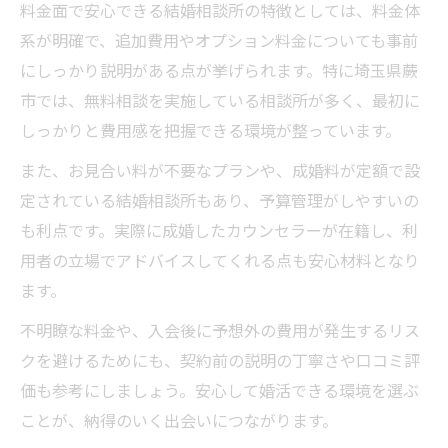
料金面で安心できる結婚相談所の特徴としては、料金体
料金やサポートで結婚相談所を選ぶ重要性
系が明確で、追加費用やオプション料金についても事前
結婚相談所のカウンセラー体制をチェック
にしっかり説明がある点が挙げられます。特に埼玉県蕨
自分の婚活スタイルに合う結婚相談所活用
市では、無料相談を実施している相談所が多く、最初に
法
しっかりと費用感を把握できる環境が整っています。
結婚相談所選択時に重視すべきポイント
また、お見合い料が不要なプランや、成婚料が定額で設
結婚相談所の料金とサービス内容を比較
定されている結婚相談所もあり、予算管理がしやすいの
サポート体制を重視した結婚相談所の選び
も利点です。実際に成婚したカウンセラーが在籍し、利
方
用者の立場でアドバイスしてくれる点も安心材料となり
ます。
結婚相談所選択で失敗しないための注意点
実際の利用者口コミも参考に選ぼう
不明瞭な料金や、入会後に予想外の費用が発生するリス
結婚相談所の活動内容や成婚実績を確認
クを避けるためにも、契約前の説明の丁寧さや口コミ評
価も参考にしましょう。安心して婚活できる環境を選ぶ
埼玉県蕨市で注目の料金体系と特徴とは
ことが、納得のいく出会いにつながります。
結婚相談所ごとの料金体系に注目しよう