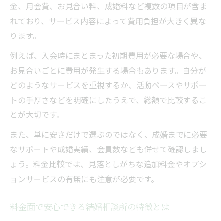
結婚相談所選びで後悔しないための見極め
金、月会費、お見合い料、成婚料など複数の項目が含ま
方
れており、サービス内容によって費用負担が大きく異な
料金だけでなくサービス内容も比較しよう
ります。
結婚相談所のサポート体制をしっかり確認
例えば、入会時にまとまった初期費用が必要な場合や、
費用を抑え満足度UP結婚相談所比較術
お見合いごとに費用が発生する場合もあります。自分が
どのようなサービスを重視するか、活動ペースやサポー
費用を抑えた結婚相談所選びのコツを紹介
トの手厚さなどを明確にしたうえで、総額で比較するこ
結婚相談所で満足度を高める比較ポイント
とが大切です。
無駄なく活用できる結婚相談所の選び方
また、単に安さだけで選ぶのではなく、成婚までに必要
結婚相談所の料金プラン比較で賢く婚活
なサポートや成婚実績、会員数なども併せて確認しまし
満足度重視の結婚相談所比較術を徹底解説
ょう。料金比較では、見落としがちな追加料金やオプシ
自分に合う結婚相談所を見極める方法
ョンサービスの有無にも注意が必要です。
自分に合う結婚相談所を見つける判断基準
結婚相談所の特徴と自分の希望を照らし合
料金面で安心できる結婚相談所の特徴とは
わせる