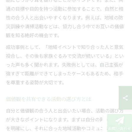
通の目標や目的を持つ活動に参加することで、自然と相
性の合う人と出会いやすくなります。例えば、地域の防
災訓練や清掃活動などは、協力し合う中でお互いの価値
観を知る絶好の機会です。
成功事例として、「地域イベントで知り合った人と意気
投合し、その後も家族ぐるみで交流が続いている」とい
った声も多く聞かれます。失敗例としては、自己主張が
強すぎて距離ができてしまったケースもあるため、相手
を尊重する姿勢が大切です。
価値観を共有できる活動の選び方とは
自分と価値観の合う人と出会いたい場合、活動の選び方
が大きなポイントになります。まずは自分の興味や関心
を明確にし、それに合った地域活動やコミュニティを選
お問い合わせ