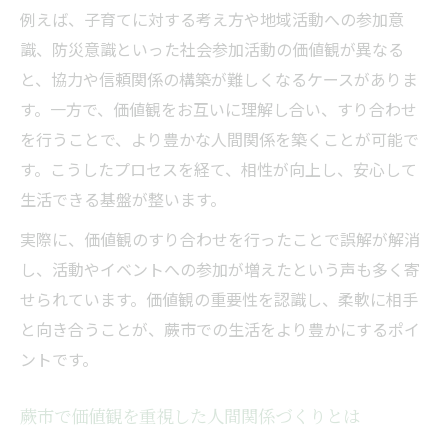
例えば、子育てに対する考え方や地域活動への参加意
共生社会実現へ向けた価値観の調和方法
識、防災意識といった社会参加活動の価値観が異なる
相性・価値観の違いを乗り越えるために
と、協力や信頼関係の構築が難しくなるケースがありま
地域で価値観を調和させるポイント解説
す。一方で、価値観をお互いに理解し合い、すり合わせ
多文化共生時代のすり合わせの重要性
を行うことで、より豊かな人間関係を築くことが可能で
価値観調和が生む相性向上のメリット
す。こうしたプロセスを経て、相性が向上し、安心して
価値観すり合わせで人間関係が豊かに
生活できる基盤が整います。
価値観のすり合わせが人間関係を深める理
実際に、価値観のすり合わせを行ったことで誤解が解消
由
し、活動やイベントへの参加が増えたという声も多く寄
相性アップに貢献する価値観共有の習慣
せられています。価値観の重要性を認識し、柔軟に相手
価値観を尊重した人間関係づくりのコツ
と向き合うことが、蕨市での生活をより豊かにするポイ
ントです。
相性の良い関係を築く価値観コミュニケー
ション
蕨市で価値観を重視した人間関係づくりとは
すり合わせ体験がもたらす豊かな交流