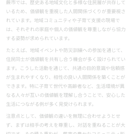
蕨市では、歴史ある地域文化と多様な住民層が共存して
地域活動で学ぶ相性と価値観の大切さ
いるため、価値観を重視した人間関係づくりが重要視さ
地域活動を通じて価値観の相性を知る方法
れています。地域コミュニティや子育て支援の現場で
価値観すり合わせが地域活動に役立つ理由
は、それぞれの家庭や個人の価値観を尊重しながら協力
相性向上に繋がる地域での交流ポイント
する姿勢が求められています。
価値観を共有できる活動の選び方とは
たとえば、地域イベントや防災訓練への参加を通じて、
活動を通じた価値観すり合わせの工夫
住民同士が価値観を共有し合う機会が多く設けられてい
多文化が息づく街の価値観すり合わせ体験
ます。こうした活動を通じて、共通の目的意識や信頼感
多文化共生の中で相性・価値観を育む方法
が生まれやすくなり、相性の良い人間関係を築くことが
価値観すり合わせ体験談から学ぶポイント
できます。特に子育て世代や高齢者など、生活環境が異
異文化交流で感じる相性と価値観の違い
なる人々が互いの価値観を理解し合うことで、安心した
生活につながる例が多く見受けられます。
すり合わせが生む地域の新しいつながり
価値観の違いを楽しむ多文化共生のコツ
注意点として、価値観の違いを無理に合わせようとせ
ず、まずは相手の考えを尊重し、対話を重ねることが大
切です。その積み重ねが、蕨市の豊かなコミュニティ形