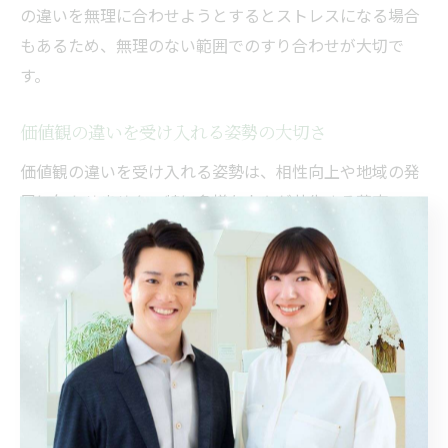
の違いを無理に合わせようとするとストレスになる場合
もあるため、無理のない範囲でのすり合わせが大切で
す。
価値観の違いを受け入れる姿勢の大切さ
価値観の違いを受け入れる姿勢は、相性向上や地域の発
展に欠かせません。特に多様な人々が共生する蕨市で
は、自分と異なる考え方を持つ人々と協力する機会が多
くあります。違いを否定するのではなく、互いの強みと
して活かす意識が重要です。
例えば、地域活動や学校のプロジェクトで意見が分かれ
る場面では、「なぜその意見を持つのか」を丁寧に聞
き、共通のゴールを見つけることが成功への近道です。
実際に、異なる価値観同士で新しいアイデアが生まれ、