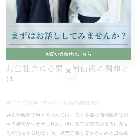
コミュニティが豊かになるケースも少なくありません。
注意点として、価値観の違いを無理に埋めようとせず、
まずは認め合うことから始めるのがポイントです。これ
により、安心して意見を出し合える環境が整い、結果的
に人間関係や地域の幸福度の向上へとつながります。
お問い合わせはこちら
共生社会に必要な価値観の調和と
お問い合わせはこちら
は
共生社会実現へ向けた価値観の調和方法
共生社会を実現するためには、まず多様な価値観を認め
合う姿勢が欠かせません。特に埼玉県蕨市のように多文
化が混在する地域では、相互理解を深めるための具体的