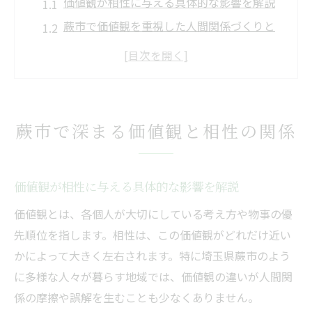
価値観が相性に与える具体的な影響を解説
蕨市で価値観を重視した人間関係づくりと
は
相性向上のための価値観すり合わせ事例
多様な価値観が共存する蕨市の特徴
価値観と相性のバランスを考えるコツ
蕨市で深まる価値観と相性の関係
相性が良くなる蕨市流価値観のすり合わせ術
価値観のすり合わせで相性が高まる理由
価値観が相性に与える具体的な影響を解説
蕨市流すり合わせ術の具体的な進め方
相性を意識した価値観共有のコミュニケー
価値観とは、各個人が大切にしている考え方や物事の優
ション
先順位を指します。相性は、この価値観がどれだけ近い
かによって大きく左右されます。特に埼玉県蕨市のよう
家庭や地域で価値観を合わせる実践法
に多様な人々が暮らす地域では、価値観の違いが人間関
価値観の違いを受け入れる姿勢の大切さ
係の摩擦や誤解を生むことも少なくありません。
共生社会に必要な価値観の調和とは