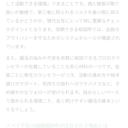
して活動できる環境」であることです。個人情報の取り
仕事と両立できる結婚相談所の選び方を紹
扱いが厳格で、第三者に知られるリスクを最小限に抑え
介
ているかどうかが、現代女性にとって特に重要なチェッ
婚活が仕事に影響しない結婚相談所の特徴
クポイントとなります。信頼できる相談所では、会員の
忙しい女性も安心できる相談所の活用術
プライバシーを守るためのシステムやルールが徹底され
ています。
結婚相談所のサポート体制と時短婚活の秘
訣
また、婚活の悩みや不安を気軽に相談できるプロのカウ
プライバシー守る結婚相談所の仕組み
ンセラーが在籍していることも安心材料の一つです。会
員ごとに専任カウンセラーがつき、活動の進め方や相手
結婚相談所の徹底したプライバシー保護対
選びのサポート、気持ちの揺れへのアドバイスなど、き
策
め細やかなフォローが受けられます。自分らしいペース
個人情報が漏れない結婚相談所の管理手法
で進められる環境こそ、長く続けやすい婚活の基本とい
スパイ不在を実現する結婚相談所の安全設
えるでしょう。
計
相談所で守られる婚活のプライバシーの重
スパイ不在の結婚相談所が注目される理由とは