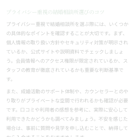
忙しい女性が結婚相談所を活用する方法
プライバシー重視の結婚相談所選びのコツ
時間がない人へ結婚相談所の効率的な使い
プライバシー重視で結婚相談所を選ぶ際には、いくつか
方
の具体的なポイントを確認することが大切です。まず、
結婚相談所のサポートで叶える効率婚活
個人情報の取り扱い方針やセキュリティ対策が明示され
婚活を親や周囲にバレずに進める相談所活
ているか、公式サイトや説明資料でチェックしましょ
用法
う。会員情報へのアクセス権限が限定されているか、ス
結婚相談所経験者が語る安心体験談
タッフの教育が徹底されているかも重要な判断基準で
結婚相談所で実感したスパイ不在の安心感
す。
婚活経験者が感じた結婚相談所の信頼性
また、成婚活動のサポート体制や、カウンセラーとのや
プライバシー面で安心できた結婚相談所体
り取りがプライベートな空間で行われるかも確認が必要
験
です。口コミや利用者の感想を参考に、実際に安心して
仕事が忙しい中でも叶った婚活の体験談
利用できたかどうかも調べてみましょう。不安を感じた
結婚相談所を利用して変わった婚活の印象
場合は、事前に質問や見学を申し込むことで、納得して