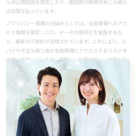
ルの公開範囲を限定したり、面談時の情報共有にも細心
の注意を払っています。
プライバシー保護の仕組みとしては、会員情報へのアク
セス権限を限定したり、データの暗号化を実施するな
ど、最新のIT技術が活用されています。これにより、ス
パイや不正な第三者が会員情報にアクセスするリスクを
大幅に低減しています。実際に、仕事が忙しい女性や日
常でプライバシーに敏感な方でも、安心して婚活を進め
られる環境が整っています。
注意点としては、相談所選びの際に「どのような情報管
理体制があるか」「プライバシーポリシーが公開されて
いるか」などを必ず確認することが重要です。自身の不
安を事前に解消し、信頼できる相談所で活動すること
が、安心して理想の結婚を目指す第一歩となります。