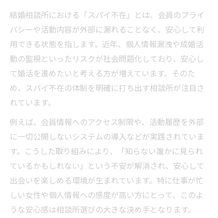
要性
結婚相談所における「スパイ不在」とは、会員のプライ
口コミで選ぶプライバシー重視の結婚相談
バシーや活動内容が外部に漏れることなく、安心して利
所
用できる状態を指します。近年、個人情報漏洩や成婚活
スパイ不在で相談所を見極めるポイント
動の監視といったリスクが社会問題化しており、安心し
結婚相談所でスパイ不在を確認する具体策
て婚活を進めたいと考える方が増えています。そのた
第三者の目を避ける結婚相談所の選び方と
め、スパイ不在の体制を明確に打ち出す相談所が注目さ
は
れています。
安心の結婚相談所を見分けるチェック項目
例えば、会員情報へのアクセス制限や、活動履歴を外部
会員目線で考えるスパイ不在の重要性
に一切公開しないシステムの導入などが実践されていま
口コミから探る信頼できる結婚相談所の特
す。こうした取り組みにより、「知らない誰かに見られ
徴
ているかもしれない」という不安が解消され、安心して
仕事と婚活を両立するための支援法
出会いを楽しめる環境が生まれています。特に仕事が忙
しい女性や個人情報への感度が高い方にとって、このよ
結婚相談所で仕事と婚活を両立するコツ紹
うな安心感は相談所選びの大きな決め手となります。
介