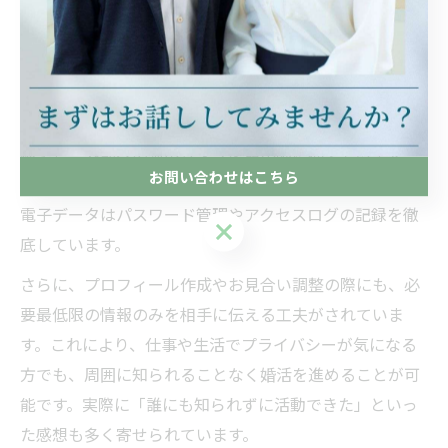
個人情報が漏れない結婚相談所の管理手法
個人情報の漏洩を防ぐため、結婚相談所では厳格な情報
管理手法が導入されています。多くの相談所では、会員
情報の取り扱いについて専門スタッフによる管理体制を
構築し、外部への流出リスクを最小限に抑えています。
お問い合わせはこちら
たとえば、紙媒体での記録は施錠された場所に保管し、
電子データはパスワード管理やアクセスログの記録を徹
お問い合わせはこちら
底しています。
さらに、プロフィール作成やお見合い調整の際にも、必
要最低限の情報のみを相手に伝える工夫がされていま
す。これにより、仕事や生活でプライバシーが気になる
方でも、周囲に知られることなく婚活を進めることが可
能です。実際に「誰にも知られずに活動できた」といっ
た感想も多く寄せられています。