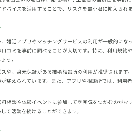
生活環境と出会い方の相乗効果を知ろう
アドバイスを活用することで、リスクを最小限に抑えられ
婚活と安心を両立する出会い方を深掘り
婚活で重視したい蕨市の出会い方ポイント
方
安心をもたらす令和流出会い方の実践方法
み、婚活アプリやマッチングサービスの利用が一般的にな
法律相談を活用した安全な出会い方の工夫
の口コミを事前に調べることが大切です。特に、利用規約
相続相談をきっかけにした出会い方も注目
しょう。
婚活環境の変化と出会い方最前線を解説
ビスや、身元保証がある結婚相談所の利用が推奨されます
安全環境を重視した蕨市での新しい出会い方
境が整えられています。また、アプリや相談所では、利用
安全第一に考える令和の出会い方ガイド
蕨市の法律相談で得られる安心感を活用
無料相談や体験イベントに参加して雰囲気をつかむのがお
出会い方選びで重視すべき安全な工夫
心して活動を続けることができます。
生活環境の良さが出会い方に与える影響
相続相談を通じた新しい出会い方も注目
方