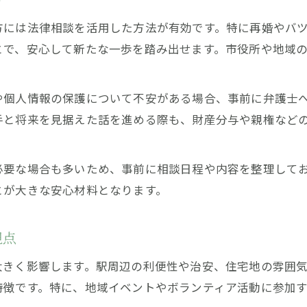
出会い方に迷う男性へ蕨市で実践可能な方法
方には法律相談を活用した方法が有効です。特に再婚やバ
蕨市で男性が安心できる出会い方の選択肢
とで、安心して新たな一歩を踏み出せます。市役所や地域
令和時代に合った実践的な出会い方を提案
法律相談や相続相談が役立つ出会い方紹介
や個人情報の保護について不安がある場合、事前に弁護士
出会い方に迷ったときの情報収集ポイント
手と将来を見据えた話を進める際も、財産分与や親権など
生活環境を考慮した最適な出会い方の探し方
必要な場合も多いため、事前に相談日程や内容を整理して
お問い合わせはこちら
お問い合わせはこちら
とが大きな安心材料となります。
視点
大きく影響します。駅周辺の利便性や治安、住宅地の雰囲
特徴です。特に、地域イベントやボランティア活動に参加