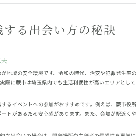
生活環境と出会い方の関係性を考える視点
相続相談も出会いの場に活かす方法とは
令和時代に選ばれる出会い方を蕨市から探る
践する出会い方の秘訣
令和ならではの蕨市出会い方最新トレンド
蕨市役所問い合わせで情報収集する出会い方
出会い方に必要な法律知識と安心ポイント
工夫
令和世代の価値観から見る出会い方の変化
のが地域の安全環境です。令和の時代、治安や犯罪発生率
相続相談が出会い方を広げる理由を解説
。実際に蕨市は埼玉県内でも生活利便性が高いエリアとし
理想を叶えるための蕨市出会い方最前線
理想の相手に会える出会い方の工夫とは
催するイベントへの参加がおすすめです。例えば、蕨市役
蕨市で出会い方を成功させる秘訣を解説
ポートがあるため安心感があります。また、会場が駅近く
令和時代の価値観を活かした出会い方考察
出会い方選びで注目すべき安心ポイント
接的な出会いの場合は、開催場所や主催者の信頼性を事前