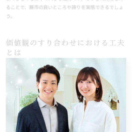
ることで、蕨市の良いところや誇りを実感できるでしょ
う。
価値観のすり合わせにおける工夫
とは
相性と価値観を尊重するすり合わせのコツ
蕨市では、多様な価値観を持つ人々が集うため、相性や
価値観のすり合わせが地域コミュニティの重要なテーマ
となっています。相性を高めるためには、まず自分自身
の価値観を明確にし、相手の考え方や本音を尊重する姿
勢が不可欠です。価値観の違いが生じた際には、否定せ
ずに「どこが違うのか」「なぜそう思うのか」と丁寧に