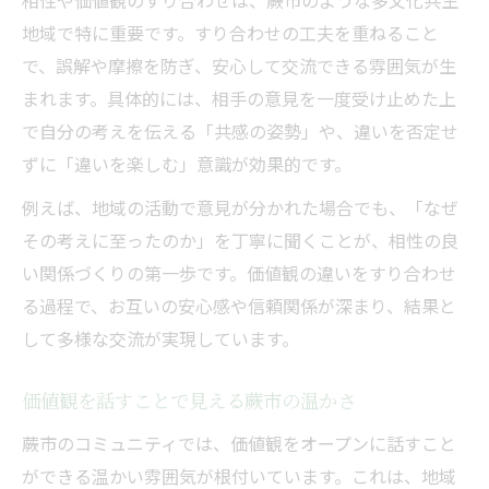
相性や価値観のすり合わせは、蕨市のような多文化共生
すり合わせを通じて生まれる共感の瞬間
地域で特に重要です。すり合わせの工夫を重ねること
で、誤解や摩擦を防ぎ、安心して交流できる雰囲気が生
多文化交流で育まれる価値観の広がり
まれます。具体的には、相手の意見を一度受け止めた上
相性が異なる人同士の価値観共有の工夫
で自分の考えを伝える「共感の姿勢」や、違いを否定せ
蕨市住民同士が相性を深める秘訣を探る
ずに「違いを楽しむ」意識が効果的です。
相性を大切にした価値観の伝え方とは
例えば、地域の活動で意見が分かれた場合でも、「なぜ
すり合わせで信頼関係が生まれる理由
その考えに至ったのか」を丁寧に聞くことが、相性の良
価値観共有が相性を深める秘訣の真実
い関係づくりの第一歩です。価値観の違いをすり合わせ
日常会話ですり合わせる相性のポイント
る過程で、お互いの安心感や信頼関係が深まり、結果と
価値観の違いを楽しむ地域コミュニケーシ
して多様な交流が実現しています。
ョン
価値観の違いに向き合う蕨市の温かさ
価値観を話すことで見える蕨市の温かさ
相性の壁を価値観すり合わせで乗り越える
蕨市のコミュニティでは、価値観をオープンに話すこと
方法
ができる温かい雰囲気が根付いています。これは、地域