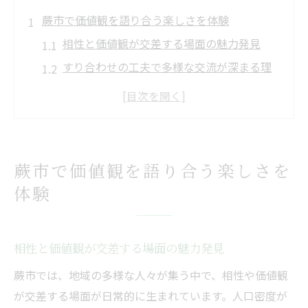
蕨市で価値観を語り合う楽しさを体験
相性と価値観が交差する場面の魅力発見
すり合わせの工夫で多様な交流が深まる理
由
価値観を話すことで見える蕨市の温かさ
相性を大切にする地域コミュニティの特徴
価値観の違いを認め合う楽しさとは何か
蕨市で価値観を語り合う楽しさを
相性が光る場面を蕨市の交流で実感
体験
相性重視の交流が生み出す信頼関係の築き
方
価値観のすり合わせが活気ある出会いを促
相性と価値観が交差する場面の魅力発見
進
蕨市では、地域の多様な人々が集う中で、相性や価値観
蕨市で実感できる相性の良い会話のポイン
が交差する場面が日常的に生まれています。人口密度が