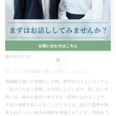
確認することが、安心して話し合える土壌を築きます。
実際の場面では、共通の目的や条件を見つけて、お互い
の価値観を重視することがポイントです。例えば、地域
のイベントやサークル活動を通じて、意識的に相手と共
通点を探ることで信頼関係が深まります。すり合わせの
お問い合わせはこちら
際は、意見の違いを恐れず、相手を理解しようとする姿
勢が大切です。
お問い合わせはこちら
話し合いで価値観の違いを受け入れる工夫
価値観の違いが表面化した時、蕨市のコミュニティでは
「受け入れ合う姿勢」を大切にしています。話し合いの
際には、相手の意見や考え方を一度受け止めることで、
不安や摩擦を和らげることができます。自分の理想や現
実を伝えつつ、相手の価値を評価することが、円滑なコ