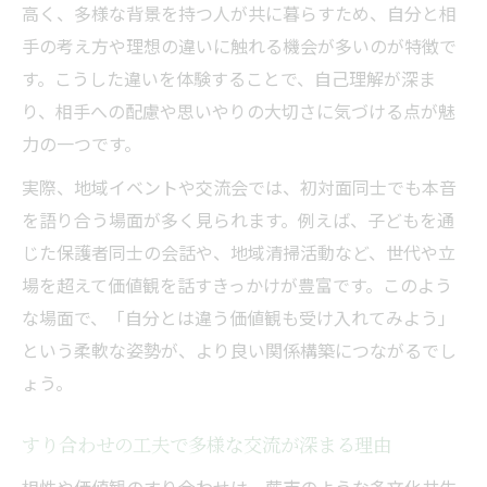
ト
高く、多様な背景を持つ人が共に暮らすため、自分と相
すり合わせ体験で分かる価値観共有の意義
手の考え方や理想の違いに触れる機会が多いのが特徴で
す。こうした違いを体験することで、自己理解が深ま
相性が合う瞬間を大切にする地域文化の背
り、相手への配慮や思いやりの大切さに気づける点が魅
景
力の一つです。
価値観のすり合わせにおける工夫とは
実際、地域イベントや交流会では、初対面同士でも本音
相性と価値観を尊重するすり合わせのコツ
を語り合う場面が多く見られます。例えば、子どもを通
話し合いで価値観の違いを受け入れる工夫
じた保護者同士の会話や、地域清掃活動など、世代や立
相性を確かめるためのすり合わせ実践例
場を超えて価値観を話すきっかけが豊富です。このよう
多様な価値観のすり合わせがもたらす変化
な場面で、「自分とは違う価値観も受け入れてみよう」
相性向上に役立つ価値観共有のポイント
という柔軟な姿勢が、より良い関係構築につながるでし
多文化共生が生む新たな価値観発見
ょう。
相性を超えた多文化価値観のすり合わせ体
験
すり合わせの工夫で多様な交流が深まる理由
価値観の多様性と相性が織りなす新発見