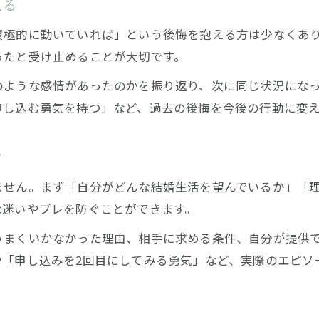
える
IBJで交際終了後に再申し込みするためのコツ
積極的に動いていれば」という後悔を抱える方は少なくあ
IBJで再申し込み時に意識すべき婚活ポイント
ったと受け止めることが大切です。
交際終了後もう一度向き合うコツを解説
のような感情があったのかを振り返り、次に同じ状況にな
再挑戦婚活で伝えたい誠実な気持ちとは
申し込む勇気を持つ」など、過去の後悔を今後の行動に変
IBJ再申し込み時のメッセージ作成の工夫
婚活で過去の失敗を糧にするための行動
ツ
ません。まず「自分がどんな結婚生活を望んでいるか」「
お問い合わせはこちら
お問い合わせはこちら
な迷いやブレを防ぐことができます。
うまくいかなかった理由、相手に求める条件、自分が提供
や「申し込みを2回目にしてみる勇気」など、実際のエピソ