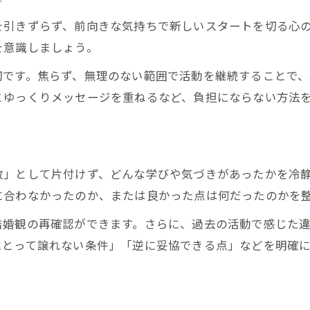
もう一度婚活と向き合う環境づくりの工夫
を引きずらず、前向きな気持ちで新しいスタートを切る心
断られた経験が婚活成功の糧になる理由
を意識しましょう。
婚活で断られた体験を力に変える方法
切です。焦らず、無理のない範囲で活動を継続することで、
もう一度チャレンジする勇気の磨き方
とゆっくりメッセージを重ねるなど、負担にならない方法
再挑戦で気づく婚活に必要な視点とは
断られた過去と向き合うことで得る成長
婚活再挑戦で学ぶ自己肯定感の高め方
敗」として片付けず、どんな学びや気づきがあったかを冷
もう一度向き合う婚活で幸せを引き寄せる秘訣
に合わなかったのか、または良かった点は何だったのかを
婚活にもう一度本気で取り組む重要性
結婚観の再確認ができます。さらに、過去の活動で感じた
再挑戦時の婚活で幸せをつかむ考え方
にとって譲れない条件」「逆に妥協できる点」などを明確
向き合う姿勢が婚活の出会いを変える理由
過去の自分と和解する婚活アプローチ
婚活再挑戦で縁を引き寄せる行動例