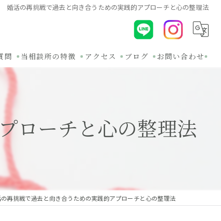
婚活の再挑戦で過去と向き合うための実践的アプローチと心の整理法
質問
当相談所の特徴
アクセス
ブログ
お問い合わせ
初めて
コラム
30代
関連ブログ
プローチと心の整理法
オンライン
バツイチ
無料相談
活の再挑戦で過去と向き合うための実践的アプローチと心の整理法