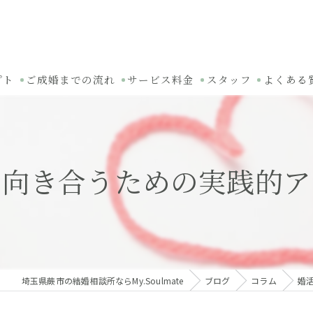
プト
ご成婚までの流れ
サービス料金
スタッフ
よくある
と向き合うための実践的ア
埼玉県蕨市の結婚相談所ならMy.Soulmate
ブログ
コラム
婚