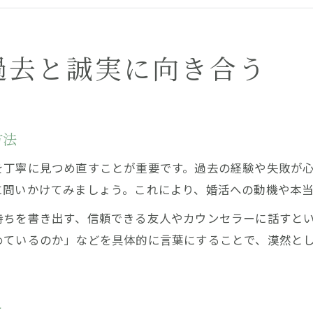
婚活で抱える後悔との向き合い方を考える
再挑戦する婚活で大切な自己分析のコツ
お見合い相手へもう一度申し込むときの心構え
過去と誠実に向き合う
お見合いで断られた相手に再挑戦するコツ
もう一度申し込む時に大切な婚活の姿勢とは
婚活再挑戦で誠実に自分の思いを伝える方法
方法
お見合い後の再申し込み時の注意点を解説
を丁寧に見つめ直すことが重要です。過去の経験や失敗が
再度向き合うためのメッセージ例とポイント
に問いかけてみましょう。これにより、婚活への動機や本当
婚活に再挑戦したい時に有効な整理法とは
持ちを書き出す、信頼できる友人やカウンセラーに話すと
婚活をもう一度始める際の心の整理法
めているのか」などを具体的に言葉にすることで、漠然と
再挑戦時に振り返りたい婚活過去体験
向き合うべき婚活の後悔と整理の仕方
婚活再挑戦で役立つ自己分析の進め方
は