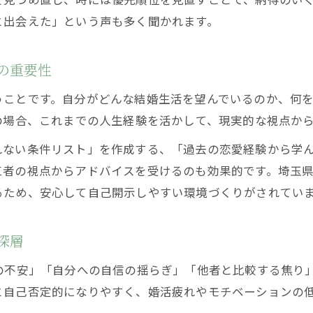
結婚相手の条件整理で迷わない婚活術
と出会えた」という声も多く聞かれます。
30代女性・婚活で本音が活きる条件整理のコツ
女性心理を反映した理想の結婚相手条件の考え方
の重要性
婚活に役立つ30代女性本音の条件整理術
うことです。自分がどんな結婚生活を望んでいるのか、何
本音から始める結婚相手条件の見直し方法
の場合、これまでの人生経験を活かして、現実的な視点か
30代女性の婚活本音が迷いを解消する理由
れない条件リスト」を作成する、「過去の恋愛経験から学
三者の視点からアドバイスを受けるのも効果的です。埼玉
お問い合わせはこちら
お問い合わせはこちら
るため、安心して自己開示しやすい環境づくりがされてい
深層
の不安」「自分への自信の揺らぎ」「他者と比較する焦り
と自己否定的になりやすく、婚活疲れやモチベーションの