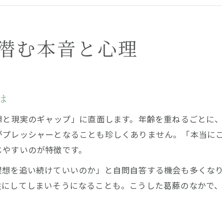
本音で語る30代女性の婚活と自己分析の重要性
30代女性・婚活で直面する女性心理の深層
婚活現場で感じる30代女性の複雑な想い
に潜む本音と心理
婚活現場で30代女性が抱える本音の複雑さ
30代女性・婚活で見える本音と現実のギャップ
女性心理から読み解く婚活の悩みと本音
は
婚活に臨む30代女性の本音と不安要素について
想と現実のギャップ」に直面します。年齢を重ねるごとに
本音で語る婚活現場の30代女性の心理状況
がプレッシャーとなることも珍しくありません。「本当に
結婚を考えるなら知りたい女性心理の本当の部分
じやすいのが特徴です。
婚活を進める30代女性の本音と女性心理分析
理想を追い続けていいのか」と自問自答する機会も多くな
30代女性が結婚を考える際の本音と心理傾向
にしてしまいそうになることも。こうした葛藤のなかで、
女性心理から見る婚活本音の意外な一面とは
婚活中の30代女性が抱く本音の心理的背景