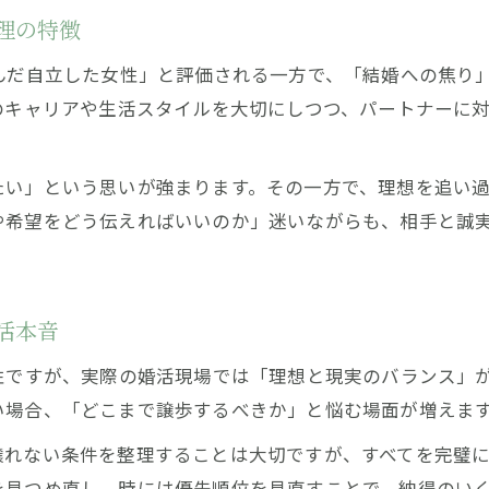
本音が明かす30代女性の結婚観と女性心理
理の特徴
焦りと理想のギャップから見る婚活のリアル
んだ自立した女性」と評価される一方で、「結婚への焦り
30代女性・婚活で感じる本音と理想のギャップ
のキャリアや生活スタイルを大切にしつつ、パートナーに
焦りが影響する30代女性の婚活本音とは
婚活における30代女性の理想と本音のすれ違い
たい」という思いが強まります。その一方で、理想を追い
本音で語る焦りと現実の婚活事情
や希望をどう伝えればいいのか」迷いながらも、相手と誠
30代女性が直面する婚活の理想と本音の対立
本音が導く後悔しないパートナー選びのコツ
30代女性・婚活で後悔しない本音のパートナー選
活本音
女性心理を活かした婚活本音の見極めポイント
性ですが、実際の婚活現場では「理想と現実のバランス」
本音で考える30代女性の理想的な結婚相手とは
い場合、「どこまで譲歩するべきか」と悩む場面が増えま
婚活本音から学ぶ後悔しないパートナー選びの秘
譲れない条件を整理することは大切ですが、すべてを完璧
30代女性の本音が示す結婚相手選びの注意点
を見つめ直し、時には優先順位を見直すことで、納得のい