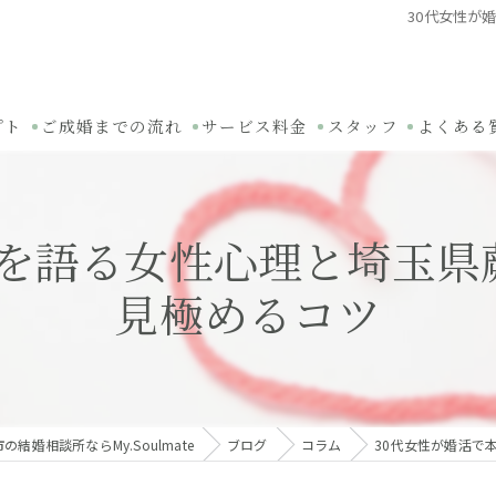
30代女性が
プト
ご成婚までの流れ
サービス料金
スタッフ
よくある
音を語る女性心理と埼玉県
見極めるコツ
の結婚相談所ならMy.Soulmate
ブログ
コラム
30代女性が婚活で