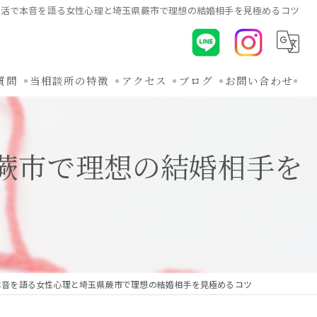
婚活で本音を語る女性心理と埼玉県蕨市で理想の結婚相手を見極めるコツ
質問
当相談所の特徴
アクセス
ブログ
お問い合わせ
初めて
コラム
蕨市で理想の結婚相手を
30代
関連ブログ
オンライン
バツイチ
無料相談
本音を語る女性心理と埼玉県蕨市で理想の結婚相手を見極めるコツ