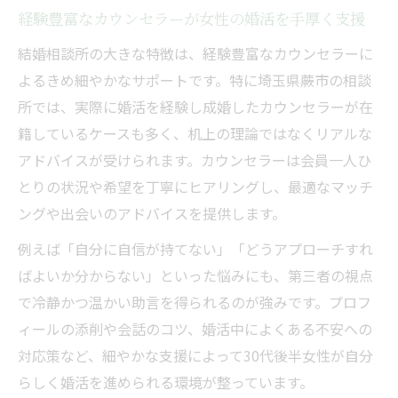
押し
経験豊富なカウンセラーが女性の婚活を手厚く支援
結婚相談所で女性が理想を叶えるコツと実
結婚相談所の大きな特徴は、経験豊富なカウンセラーに
例
よるきめ細やかなサポートです。特に埼玉県蕨市の相談
女性の希望に寄り添う結婚相談所の活用術
所では、実際に婚活を経験し成婚したカウンセラーが在
忙しい毎日に効率的な婚活の秘訣を探る
籍しているケースも多く、机上の理論ではなくリアルな
結婚相談所なら忙しい30代後半女性も効率
アドバイスが受けられます。カウンセラーは会員一人ひ
的婚活
とりの状況や希望を丁寧にヒアリングし、最適なマッチ
時間が限られる女性に最適な婚活サポート
ングや出会いのアドバイスを提供します。
内容
例えば「自分に自信が持てない」「どうアプローチすれ
効率重視の婚活を結婚相談所で実現する方
ばよいか分からない」といった悩みにも、第三者の視点
法
で冷静かつ温かい助言を得られるのが強みです。プロフ
30代後半女性のスケジュールに合わせた相
ィールの添削や会話のコツ、婚活中によくある不安への
談所活用術
対応策など、細やかな支援によって30代後半女性が自分
女性のライフスタイルに合った婚活計画を
らしく婚活を進められる環境が整っています。