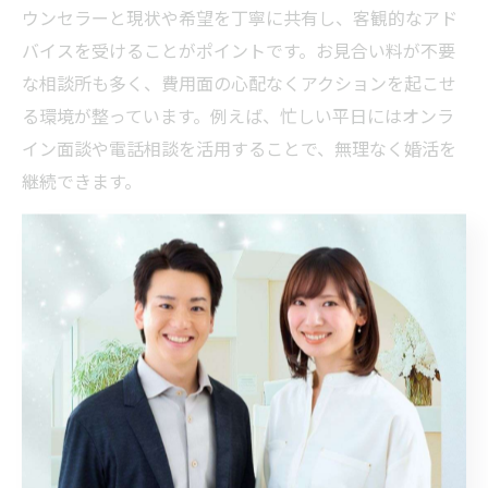
ウンセラーと現状や希望を丁寧に共有し、客観的なアド
バイスを受けることがポイントです。お見合い料が不要
な相談所も多く、費用面の心配なくアクションを起こせ
る環境が整っています。例えば、忙しい平日にはオンラ
イン面談や電話相談を活用することで、無理なく婚活を
継続できます。
このような仕組みにより、30代後半の女性でも自分のペ
ースを大切にしながら、理想のパートナー探しを前向き
に進められます。事前に希望条件や結婚観を整理してお
くことで、ミスマッチを最小限に抑え、効率的な婚活が
実現できます。
女性の目線で考える相談所利用のポイント総まとめ
結婚相談所を利用する際、女性ならではの視点で重視す