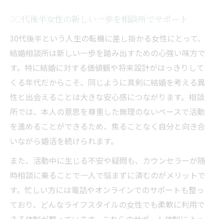
作る秘訣
30代後半女性の新しい一歩を相談所でサポート
心理的サポートも充実した婚活の進め方
結婚相談所のカウンセラーが女性の心に寄
30代後半という人生の転機に差し掛かる女性にとって、
り添う
結婚相談所は新しい一歩を踏み出すための心強い味方で
す。特に結婚に対する価値観や将来設計がはっきりして
30代後半女性が安心できる心理的サポート
くる年代だからこそ、同じように真剣に結婚を考える異
体制
性と出会えることは大きな安心感につながります。相談
婚活中の女性が抱える不安を相談所で軽減
所では、本人の意思を尊重した無理のないペースで活動
カウンセリングで女性の前向きな婚活を応
を進めることができるため、焦ることなく自分と向き合
援
いながら婚活を続けられます。
結婚相談所で女性が自分らしく活動できる
また、活動中に生じる不安や疑問も、カウンセラーが随
理由
時相談に乗ることで一人で悩まずに済むのがメリットで
真剣度の高い出会いが叶う場所の選び方
す。忙しい方には電話やオンラインでのサポートも整っ
結婚相談所で30代後半女性が真剣な出会い
ており、どんなライフスタイルの女性でも柔軟に利用で
を得るには