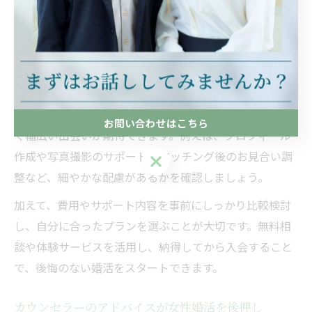
べきポイントを整理しましょう。まず、本人確認や身元
保証が徹底されている相談所を選ぶことで、安心して婚
活を始めることができます。また、カウンセラーが親身
にサポートしてくれるかどうかも重要な判断材料です。
さらに、埼玉県蕨市の地域性を理解しつつ、全国規模の
紹介ネットワークを持つ相談所を選ぶと、地元だけでな
お問い合わせはこちら
く幅広い出会いが期待できます。例えば、プロフィール
作成や写真撮影のサポート、マッチング後のお見合い調
お問い合わせはこちら
整など、細やかな配慮があるかを確認しましょう。
加えて、費用やサポート内容を事前にしっかり比較検討
し、自分に合ったプランを選ぶことが大切です。無料相
談や体験サービスを活用し、納得してから入会すること
で、後悔のない婚活をスタートできます。
カウンセラーのアドバイスが女性婚活を後押し