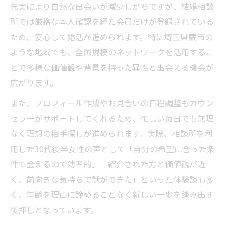
結婚相談所の信頼性が女性の婚活に安心感
充実により自然な出会いが減少しがちですが、結婚相談
を与える
所では厳格な本人確認を経た会員だけが登録されている
時間を有効活用できる相談所のサポート体
ため、安心して婚活が進められます。特に埼玉県蕨市の
制とは
ような地域でも、全国規模のネットワークを活用するこ
女性の年齢に寄り添う結婚相談所の強みを
とで多様な価値観や背景を持った異性と出会える機会が
解説
広がります。
相談所利用で女性の婚活成功率が上がる理
また、プロフィール作成やお見合いの日程調整もカウン
由
セラーがサポートしてくれるため、忙しい毎日でも無理
女性視点で見る結婚相談所の活用法とは
なく理想の相手探しが進められます。実際、相談所を利
用した30代後半女性の声として「自分の希望に合った条
30代後半女性が結婚相談所を活用する具体
件で会えるので効率的」「紹介された方と価値観が近
的方法
く、前向きな気持ちで話ができた」といった体験談も多
女性の目線で考える相談所利用のポイント
く、年齢を理由に諦めることなく新しい一歩を踏み出す
総まとめ
後押しとなっています。
カウンセラーのアドバイスが女性婚活を後