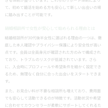
きる体制が整っています。これらのサポート体制によっ
女性が信頼できる出会いを見つける場所の
て、初めて婚活を始める方も安心して新しい出会いの場
条件
に踏み出すことが可能です。
真剣度を重視する30代後半女性に結婚相談
所が最適
結婚相談所で女性が安心して始められる理由とは
安心して婚活できる出会いの場選びのコツ
結婚相談所が30代後半女性に選ばれる理由の一つは、徹
結婚相談所利用で女性が理想の出会いを実
底した本人確認やプライバシー保護により安全性が高い
現
点です。会員は全員身元が確認された方のみで構成され
ており、トラブルのリスクが低減されています。さら
に、入会時にプロフィールや希望条件を細かく設定でき
るため、無理なく自分に合った出会いをスタートできま
す。
また、お見合い料が不要な相談所も増えており、費用面
でも安心して活動できるのが特徴です。活動状況や希望
に合わせてカウンセラーが柔軟にサポートしてくれるた