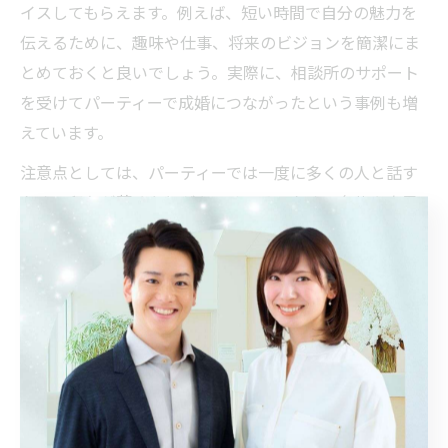
イスしてもらえます。例えば、短い時間で自分の魅力を
伝えるために、趣味や仕事、将来のビジョンを簡潔にま
とめておくと良いでしょう。実際に、相談所のサポート
を受けてパーティーで成婚につながったという事例も増
えています。
注意点としては、パーティーでは一度に多くの人と話す
ため、印象が薄くなりがちです。そのため、名札や自己
紹介カードに特徴的なエピソードを記載するなど、相手
の記憶に残る工夫もおすすめです。
婚活パーティーで避けたいNGな質問と対応方法
婚活パーティーでは、相手に不快感を与えるNGな質問を
避けることが円滑なコミュニケーションの基本です。特
に「年収」「結婚歴」「家族構成」など、プライベート