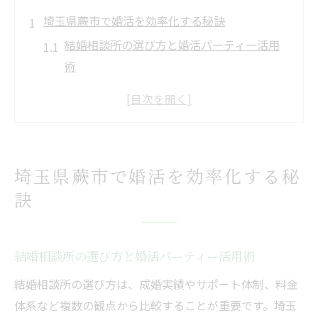
埼玉県蕨市で婚活を効率化する秘訣
結婚相談所の選び方と婚活パーティー活用
術
ibjや婚活サイトの特徴を徹底比較
婚活パーティーのメリットと成功体験談
結婚相談所とibjサポート体制の違い
婚活サイトを活用した効率的な出会い方
埼玉県蕨市で婚活を効率化する秘
理想の出会いを叶える婚活パーティー活用法
訣
婚活パーティーで差がつく第一印象の作り
方
ibjと婚活パーティーの併用が生む出会いの
結婚相談所の選び方と婚活パーティー活用術
広がり
結婚相談所の選び方は、成婚実績やサポート体制、料金
結婚相談所利用者におすすめの婚活パーテ
体系など複数の観点から比較することが重要です。埼玉