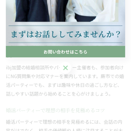
に踏み込みすぎる質問は控えるべきです。
なぜNGなのかというと、初対面で過度な詮索をされると
警戒心を抱かれやすく、せっかくのご縁が遠のくリスク
があるからです。もし相手から逆に答えにくい質問をさ
れた場合は、「まだお互いをよく知らないので、少しず
つ話せたら嬉しいです」とやんわり伝えるのが有効で
お問い合わせはこちら
す。
お問い合わせはこちら
ibj加盟の結婚相談所やパーティー主催者も、参加者向け
にNG質問集や対応マナーを案内しています。蕨市での婚
活パーティーでも、まずは趣味や休日の過ごし方など、
話しやすい話題から始めることを心がけましょう。
婚活パーティーで理想の相手を見極めるコツ
婚活パーティーで理想の相手を見極めるには、会話の内
容だけでなく、相手の価値観や人柄に注目することが大