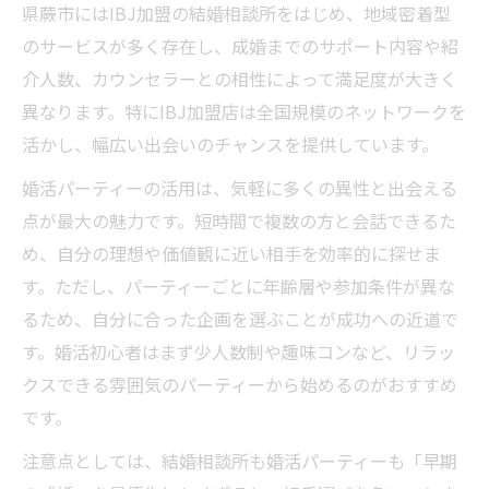
ィー戦略
県蕨市にはIBJ加盟の結婚相談所をはじめ、地域密着型
婚活パーティーで避けたいNGな質問と対応
のサービスが多く存在し、成婚までのサポート内容や紹
方法
介人数、カウンセラーとの相性によって満足度が大きく
異なります。特にIBJ加盟店は全国規模のネットワークを
婚活パーティーで理想の相手を見極めるコ
活かし、幅広い出会いのチャンスを提供しています。
ツ
結婚相談所選びで差がつくポイントを解説
婚活パーティーの活用は、気軽に多くの異性と出会える
点が最大の魅力です。短時間で複数の方と会話できるた
ibj加盟の結婚相談所の強みとサポート内容
め、自分の理想や価値観に近い相手を効率的に探せま
婚活パーティー参加者が相談所を選ぶ理由
す。ただし、パーティーごとに年齢層や参加条件が異な
婚活サイトと結婚相談所の比較ポイント
るため、自分に合った企画を選ぶことが成功への近道で
結婚相談所のカウンセラー選びで失敗しな
す。婚活初心者はまず少人数制や趣味コンなど、リラッ
い方法
クスできる雰囲気のパーティーから始めるのがおすすめ
成婚実績とサポート体制を見極める基準
です。
IBJを活用したパートナー探しの実践知
注意点としては、結婚相談所も婚活パーティーも「早期
ibjを選ぶべき理由と結婚相談所の違い