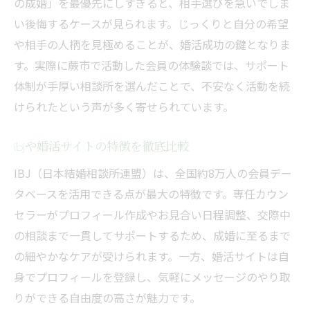
の成婚」を最優先にしすぎると、相手選びを急いでしま
ibjで婚活パーティーを活用するメリット
い後悔するケースが見られます。じっくりと自分の希望
ibjの成婚率を高める婚活サイト活用術
や相手の人柄を見極めることが、婚活成功の鍵となりま
結婚相談所経由でibjを利用する際の注意点
す。実際に蕨市で活動した会員の体験談では、サポート
体制が手厚い相談所を選んだことで、不安なく活動を続
ibjで理想の相手に出会うプロフィール作成
けられたという声が多く寄せられています。
法
婚活サイトを使いこなす女性の新常識
ibjや婚活サイトの特徴を徹底比較
結婚相談所と婚活サイトの違いを徹底解説
IBJ（日本結婚相談所連盟）は、全国約8万人の会員デー
婚活パーティーと併用するサイト活用法
タベースを活用できる点が最大の特徴です。専任カウン
ibj連携の婚活サイトを選ぶポイント
セラーがプロフィール作成やお見合い日程調整、交際中
婚活サイトで安心して出会うための注意点
の相談まで一貫してサポートするため、成婚に至るまで
結婚相談所会員に人気の婚活サイト活用術
の細やかなケアが受けられます。一方、婚活サイトは自
3ヶ月ルールの本質と成婚への流れ
身でプロフィールを登録し、気軽にメッセージのやり取
結婚相談所で実践する3ヶ月ルールの考え方
りができる自由度の高さが魅力です。