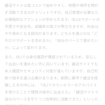
ibjで3ヶ月ルールを守るメリットと注意点
婚活サイトは低コストで始めやすく、時間や場所を問わ
婚活パーティーで短期間成婚を目指す方法
ず活動できるのがメリットですが、自己管理が必要なた
婚活サイトと3ヶ月ルールの相性を解説
め積極的なアクションが求められます。IBJはサポートの
手厚さや安全性、成婚率の高さが際立ちますが、料金は
成婚までの流れを知るための3ヶ月活用法
やや高めとなる傾向があります。どちらを選ぶかは「ど
れだけサポートを求めるか」「自分のペースで進めたい
か」によって変わります。
また、IBJでは身元確認が徹底されているため、安心し
て出会いを進めたい方に向いています。婚活サイトでも
本人確認やセキュリティ対策が進んでいますが、自己判
断で相手を選ぶ必要があります。実際に蕨市で婚活を経
験した方の中には、「IBJでカウンセラーのアドバイス
を受けたことで理想の相手に出会えた」「婚活サイトで
自分のペースを守りつつ効率的に活動できた」といった