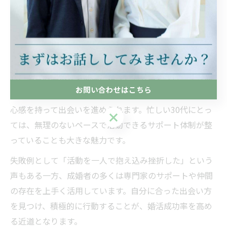
30代の婚活で成功率を上げるためには、出会い方の工夫
が欠かせません。従来の友人紹介や職場以外にも、地域
密着型の相談所や婚活イベント、オンラインサービスな
ど、多様な方法を積極的に活用するのがポイントです。
特に埼玉県蕨市など地元に根ざしたサービスは、生活圏
お問い合わせはこちら
が近い分、結婚後のイメージが具体的に描きやすく、安
心感を持って出会いを進められます。忙しい30代にとっ
お問い合わせはこちら
ては、無理のないペースで活動できるサポート体制が整
っていることも大きな魅力です。
失敗例として「活動を一人で抱え込み挫折した」という
声もある一方、成婚者の多くは専門家のサポートや仲間
の存在を上手く活用しています。自分に合った出会い方
を見つけ、積極的に行動することが、婚活成功率を高め
る近道となります。