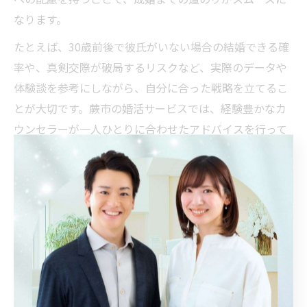
なります。
たとえば、30歳前後で彼氏がいない場合の結婚できる確
率や、真剣交際が破局するリスクなど、実際のデータや
体験談を参考にしながら、自分に合った戦略を立てるこ
とが大切です。蕨市の婚活サービスでは、経験豊かなカ
ウンセラーが一人ひとりに合わせたアドバイスを行って
いるため、客観的な視点で相手選びを進めることができ
ます。
婚活の現場では、「理想に近い相手と出会えた」「カウ
ンセラーのサポートで前向きに活動できた」といった成
功体験が多く聞かれます。成功率を意識しながらも、焦
らず丁寧に向き合うことが、幸せな結婚への近道です。
30代の婚活成功率を高める出会い方の工夫