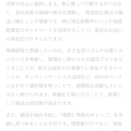
30代の婚活で求められる柔軟な相手探し法
功率の向上に直結します。単に焦って行動するのではな
結婚相手選びで30代婚活の成功率を意識す
く、自分自身の価値や強みを理解し、現実的な視点で婚
る
活に臨むことが重要です。特に埼玉県蕨市といった地域
密着型のネットワークを活用することで、身近な出会い
30代の婚活成功率を高める出会い方の工夫
の場を広げやすくなります。
焦らず希望を持てる30代の婚活戦略
準備段階で意識したいのは、まず生活リズムや仕事との
30代婚活の成功率を信じて焦らず行動する
バランスを考慮し、無理なく続けられる婚活プランを立
方法
てることです。例えば週末や仕事帰りに参加できるイベ
希望を持ちながら成功率を意識する婚活計
ントや、オンラインサービスの活用など、自分のペース
画
に合わせて選択肢を持つことで、長期的な活動もストレ
30代でも婚活成功率を高める前向きな戦略
スなく続けられます。準備を丁寧に行うことで、結果と
焦りを和らげる30代婚活の成功率目標設定
して婚活の成功率が高まります。
婚活成功率を支える30代女性のポジティブ
また、婚活を始める前に「理想と現実のギャップ」を冷
思考
静に見つめることも大切です。理想像だけでなく、現実
埼玉県蕨市から広がる新しい出会いの可能性