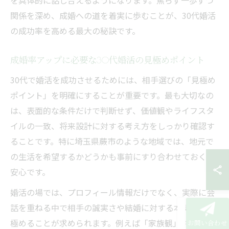
を具体的に話し合えるようになります。焦らず一歩ずつ
関係を深め、成婚への道を着実に歩むことが、30代婚活
の成功率を高める最大の秘訣です。
成婚率アップに必要な30代婚活の見極めポイント
30代で婚活を成功させるためには、相手選びの「見極め
ポイント」を明確にすることが重要です。最も大切なの
は、表面的な条件だけで判断せず、価値観やライフスタ
イルの一致、将来設計に対する考え方をしっかり確認す
ることです。特に埼玉県蕨市のような地域では、地元で
の生活を希望するかどうかも事前にすり合わせておくと
安心です。
婚活の場では、プロフィール情報だけでなく、実際に会
話を重ねる中で相手の誠実さや結婚に対する本気度を見
極めることが求められます。例えば「家族観」や「仕事
お問い合わせ