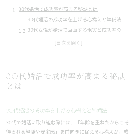
30代婚活で成功率が高まる秘訣とは
30代婚活の成功率を上げる心構えと準備法
30代女性が婚活で直面する現実と成功率の
関係
婚活成功率を左右する30代の自己分析のコ
ツ
30代の婚活と成功率に影響する行動パター
30代婚活で成功率が高まる秘訣
ン
とは
婚活成功率向上に役立つ30代ならではの強
み
理想の結婚相手を見つける効果的な方法
30代婚活の成功率を上げる心構えと準備法
30代婚活で理想の結婚相手を見極めるコツ
30代で婚活に取り組む際には、「年齢を重ねたからこそ
成功率を上げるための価値観すり合わせ術
得られる経験や安定感」を前向きに捉える心構えが、成