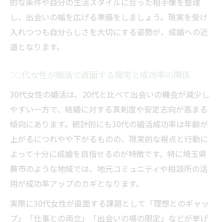
的な条件や自分の生活スタイルに合った相手像を整理
30代婚活で新しい出会いと成功率の可能性
し、出会いの幅を広げる準備をしましょう。現実を受け
発見
入れつつも自分らしさを大切にする姿勢が、成婚への近
蕨市発の30代婚活で広がる多様な出会い方
道となります。
地域を生かした30代婚活の成功率アップ術
30代婚活で地元ネットワークが生む成功率
30代女性が婚活で直面する現実と成功率の関係
新たな出会いが30代婚活の成功率を後押し
30代女性の婚活は、20代と比べて出会いの機会が減少し
真剣交際から成婚に至るポイントを解説
やすい一方で、結婚に対する真剣度や安定志向が高まる
傾向にあります。統計的にも30代の婚活成功率は年齢が
真剣交際で30代婚活の成功率を高める秘訣
上がるにつれやや下がるものの、現実的な視点と行動に
成婚率アップに必要な30代婚活の見極めポ
よって十分に成婚を目指せるのが特徴です。特に埼玉県
イント
蕨市のような地域では、地元コミュニティや相談所の活
30代婚活の成功率を左右する交際中の注意
用が成功率アップのカギとなります。
点
実際に30代女性が直面する課題として「理想とのギャッ
成婚までの道のりと30代婚活成功率の関係
プ」「仕事との両立」「出会いの場の限定」などが挙げ