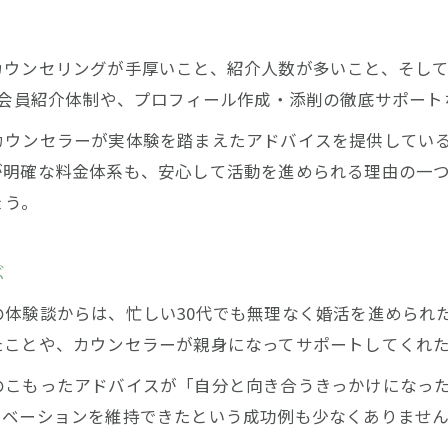
おすすめ結婚相談所の成婚事例と傾向分析
費用を抑えて賢く婚活を進める工夫
カウンセリングが手厚いこと、紹介人数が多いこと、そし
結婚相談所の費用を抑えるための選び方
の会員紹介体制や、プロフィール作成・添削の徹底サポート
埼玉でおすすめの低コスト婚活サービス
カウンセラーが実体験を踏まえたアドバイスを提供してい
賢い女性が実践する婚活費用節約術
が明確な料金体系も、安心して活動を進められる理由の一
費用対効果を高める埼玉婚活のコツ
ょう。
埼玉の結婚相談所を賢く活用する費用術
結婚相談所の特徴から見るおすすめポイント
ぶ
埼玉で選ぶべき結婚相談所の特色とは
体験談からは、忙しい30代でも無理なく婚活を進められ
おすすめ結婚相談所のサポート体制を比較
たことや、カウンセラーが親身になってサポートしてくれ
成婚率が高い相談所のサービス内容を検証
のこもったアドバイスが「自分と向き合うきっかけになっ
埼玉の相談所で重視したいポイント解説
チベーションを維持できたという成功例も少なくありませ
特徴別に見る埼玉おすすめ相談所の選び方