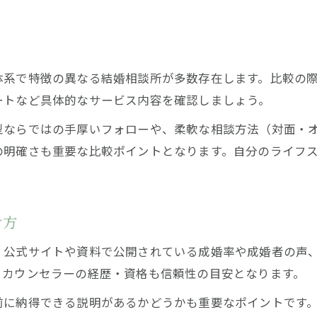
理想のパートナー探しに役立つ埼玉婚活情報
埼玉で理想の相手と出会う婚活情報まとめ
おすすめの結婚相談所が提供する最新サポート
体系で特徴の異なる結婚相談所が多数存在します。比較の
成婚率向上に役立つ埼玉婚活の具体策
ートなど具体的なサービス内容を確認しましょう。
埼玉の婚活事情と結婚相談所活用の実態
型ならではの手厚いフォローや、柔軟な相談方法（対面・
結婚相談所利用者が語る埼玉婚活の体験談
の明確さも重要な比較ポイントとなります。自分のライフ
お問い合わせはこちら
お問い合わせはこちら
け方
、公式サイトや資料で公開されている成婚率や成婚者の声
、カウンセラーの経歴・資格も信頼性の目安となります。
前に納得できる説明があるかどうかも重要なポイントです