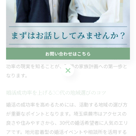
けては出会いのチャンスが減少する傾向がみられます。
このような背景から、結婚相談所やマッチングサービス
を利用する30代が増加しています。埼玉県蕨市でも、地
域の特性を活かした婚活支援が注目されており、同じ価
値観を持つ人と出会うためには自分自身の現状や市場の
お問い合わせはこちら
動向を正しく知ることが大切です。まずは自分の婚活成
功率の現実を知ることが、理想の家族計画への第一歩と
お問い合わせはこちら
なります。
婚活成功率を上げる30代の地域選びのコツ
婚活の成功率を高めるためには、活動する地域の選び方
が重要なポイントとなります。埼玉県蕨市はアクセスの
良さや住みやすさから、30代の婚活希望者に人気のエリ
アです。地元密着型の婚活イベントや相談所を活用する