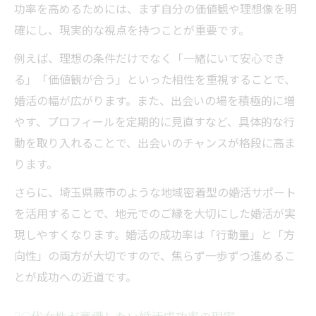
功率を高めるためには、まず自分の価値観や理想像を明
婚活成功率と家族計画のリスク管理術
確にし、現実的な視点を持つことが重要です。
埼玉県蕨市で実感する30代婚活の現実
例えば、理想の条件だけでなく「一緒にいて安心でき
30代婚活の現実と成功率を知るきっかけ
る」「価値観が合う」といった相性を重視することで、
婚活成功率を上げる30代の地域選びのコツ
婚活の幅が広がります。また、出会いの場を積極的に増
実体験から見る30代婚活の成功率の変化
やす、プロフィールを定期的に見直すなど、具体的な行
生活環境が婚活成功率に与える影響とは
動を取り入れることで、出会いのチャンスが格段に高ま
30代婚活の現実と家族計画の両立術
ります。
焦りを力に変える30代女性の婚活術
さらに、埼玉県蕨市のような地域密着型の婚活サポート
30代婚活成功率を意識した前向きな行動法
を活用することで、地元でのご縁を大切にした婚活が実
焦りを味方に変える30代女性の婚活思考
現しやすくなります。婚活の成功率は「行動量」と「方
30代婚活の成功率と自信を高めるコツ
向性」の両方が大切ですので、焦らず一歩ずつ進めるこ
失敗しない30代女性の婚活成功率向上術
とが成功への近道です。
30代婚活で心が折れそうな時の切り替え方