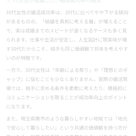
30代女性が意識したい婚活成功率の現実
理想の未来を描く家族計画のポイント
30代女性の婚活成功率は、20代に比べてやや下がる傾向
30代婚活成功率を考慮した家族計画の始め
があるものの、「結婚を真剣に考える層」が増えること
方
で、実は成婚までのスピードが速くなるケースも多く見
将来を見据えた30代婚活と家族設計の要点
られます。仕事や生活が安定し、人生設計に現実味が増
現実的な家族計画と30代婚活成功率の関係
す30代だからこそ、相手も同じ価値観で将来を考えやす
30代婚活から始まる理想の家族像とは
いのが特徴です。
婚活成功率を踏まえた未来構想の作り方
一方で、30代女性は「年齢による焦り」や「理想とのギ
自分らしい結婚への近道を見極める方法
ャップ」に悩むことも少なくありません。実際の婚活現
30代婚活成功率を高める自分らしい選択法
場では、相手に求める条件を柔軟に考えたり、積極的に
30代女性が結婚成功率で意識したい観点
コミュニケーションを取ることが成功率向上のポイント
婚活成功率を意識した自己分析と理想像
になります。
自分らしい婚活で成功率を上げるポイント
また、埼玉県蕨市のような暮らしやすい地域では「地元
30代婚活で迷った時の成功率重視の判断法
で安心して暮らしたい」という共通の価値観を持つ方が