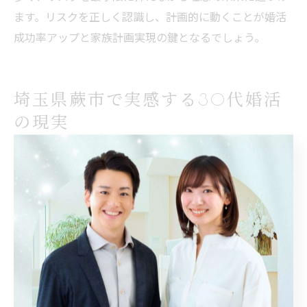
ます。リスクを正しく認識し、計画的に動くことが婚活
成功率アップと家族計画実現の鍵となるでしょう。
埼玉県蕨市で実感する30代婚活
の現実
30代婚活の現実と成功率を知るきっかけ
30代で婚活を始める方の多くは、仕事や生活が落ち着き
始めたタイミングで「そろそろ将来のパートナーを」と
考え始めます。しかし、現実には「30歳で彼氏がおらず
結婚できる確率は？」と不安を感じる方も少なくありま
せん。実際、年齢が上がるごとに婚活市場での成功率が
下がるというデータもあり、特に30代半ばから後半にか