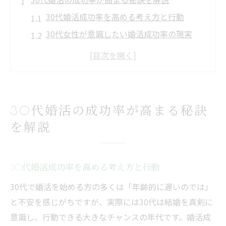
30代婚活成功率を高める考え方と行動
30代女性が意識したい婚活成功率の現実
30代婚活で成功率が上がるタイミングの見
極め方
モテ期を活かす30代婚活成功率の秘訣とは
30代婚活の成功率を左右する出会い方の工
30代婚活の成功率が高まる秘訣
夫
を解説
家族計画を考えるなら今始めたい理由
30代婚活から始める家族計画の重要性
成功率を意識した30代の家族計画スタート
30代婚活成功率を高める考え方と行動
法
30代で婚活を始める方の多くは「年齢的に遅いのでは」
30代婚活と家族計画を両立させるポイント
と不安を感じがちですが、実際には30代は結婚を真剣に
30代が家族計画を進めるべきタイミング
意識し、行動できる大きなチャンスの年代です。婚活成