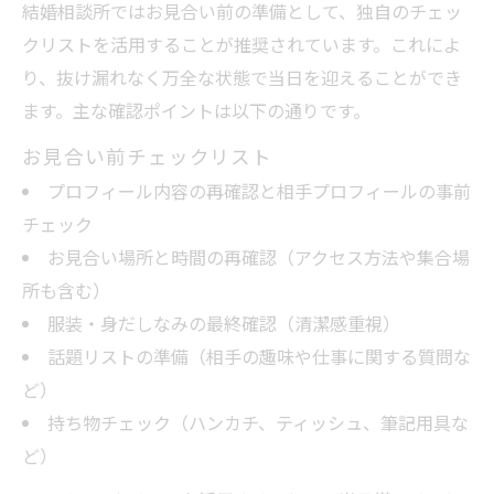
結婚相談所ではお見合い前の準備として、独自のチェッ
プロフィール研究から始まるお見合い勝利法
クリストを活用することが推奨されています。これによ
結婚相談所プロフィール研究で好印象を作
り、抜け漏れなく万全な状態で当日を迎えることができ
る方法
ます。主な確認ポイントは以下の通りです。
お見合い前に知っておきたい情報整理のコ
お見合い前チェックリスト
ツ
プロフィール内容の再確認と相手プロフィールの事前
プロフィールから話題を選ぶ結婚相談所流
チェック
準備法
お見合い場所と時間の再確認（アクセス方法や集合場
結婚相談所で相性を探るプロフィール分析
所も含む）
術
服装・身だしなみの最終確認（清潔感重視）
お見合いで交際につなげる質問リストの作
話題リストの準備（相手の趣味や仕事に関する質問な
り方
ど）
女性が気をつけたい結婚相談所の心得
持ち物チェック（ハンカチ、ティッシュ、筆記用具な
結婚相談所利用女性向けお見合い心得の基
ど）
本