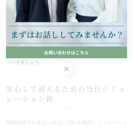
り全般でマナーを意識することが成功のコツとなりま
す。
交際が成立しやすい方の特徴として、「相手を思いやる
心配り」「コミュニケーション力」「素直な気持ちの表
現」が挙げられます。相談所のカウンセラーに相談しな
お問い合わせはこちら
がら、不安や疑問を解消し、前向きな姿勢で婚活を進め
ていきましょう。
お問い合わせはこちら
安心して迎えるための当日シミュ
レーション術
結婚相談所お見合い当日の流れを徹底シミュレーショ
ン