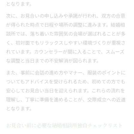
お見合い席での会話と所作のコツを徹底解
となります。
説
次に、お見合いの申し込みや承諾が行われ、双方の合意
結婚相談所お見合いマナーで交際成立を目
が得られた時点で日程や場所の調整に進みます。結婚相
指す
談所では、落ち着いた雰囲気の会場が選ばれることが多
安心して迎えるための当日シミュレーション術
く、初対面でもリラックスしやすい環境づくりが重視さ
れています。カウンセラーが間に入ることで、スムーズ
結婚相談所お見合い当日の流れを徹底シミ
な調整と当日までの不安解消が図られます。
ュレーション
お見合い待ち合わせで失敗しない立ち回り
また、事前に会話の進め方やマナー、服装のポイントに
方
ついてもアドバイスを受けられるため、初めての方でも
IBJ流お見合い当日のチェックポイント解説
安心してお見合い当日を迎えられます。これらの流れを
理解し、丁寧に準備を進めることが、交際成立への近道
結婚相談所を活用した当日トラブル対策の
となります。
秘訣
お見合い当日を安心して迎える服装と心構
お見合い前に必要な結婚相談所独自チェックリスト
え