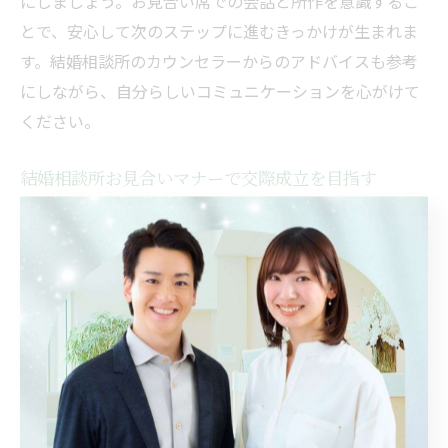
にしましょう。お見合い席での会話と所作を意識するこ
とで、安心して次のステップに進むきっかけが生まれま
す。結婚相談所のカウンセラーからのアドバイスも参考
にしながら、自分らしいコミュニケーションを心がけて
ください。
結婚相談所お見合いマナーで交際成立を目指す
結婚相談所での交際成立には、お見合いマナーの徹底が
欠かせません。清潔感・礼儀・誠実な対応が、相手に信
頼されるポイントです。特に「相手への敬意を行動で示
す」ことが、今後の交際へとつながります。
お見合い後のお礼メールや連絡も重要です。感謝の気持
ちを簡潔に伝えることで、好感度がさらにアップしま
す。もし断る場合でも、相談所を通じて丁寧に意思表示
するのがマナーです。お見合いの席だけでなく、やり取