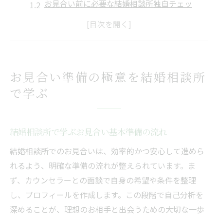
お見合い前に必要な結婚相談所独自チェッ
クリスト
結婚相談所でのお見合いマナー心得と注意
点
初めてのお見合いを控えた女性向け準備法
お見合い準備の極意を結婚相談所
結婚相談所で好印象を与える身だしなみの
で学ぶ
コツ
初対面を成功に導くお見合いマナー集
結婚相談所で押さえたいお見合い当日のマ
結婚相談所で学ぶお見合い基本準備の流れ
ナー
結婚相談所でのお見合いは、効率的かつ安心して進めら
女性が実践すべきお見合いでの振る舞いポ
れるよう、明確な準備の流れが整えられています。ま
イント
ず、カウンセラーとの面談で自身の希望や条件を整理
結婚相談所お見合い待ち合わせ時の正しい
し、プロフィールを作成します。この段階で自己分析を
挨拶
深めることが、理想のお相手と出会うための大切な一歩