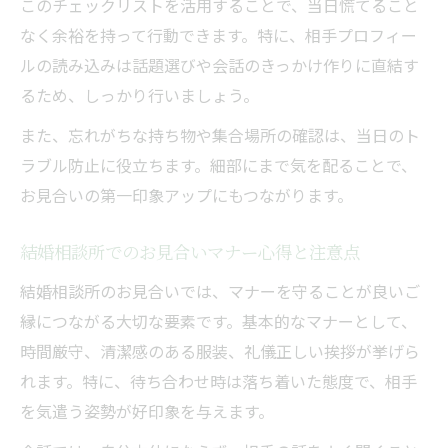
このチェックリストを活用することで、当日慌てること
お見合いマナーを守る女性の印象アップ術
なく余裕を持って行動できます。特に、相手プロフィー
結婚相談所で選ばれる女性の振る舞いポイ
ルの読み込みは話題選びや会話のきっかけ作りに直結す
ント
るため、しっかり行いましょう。
初めてでも安心な結婚相談所ルールの理解
また、忘れがちな持ち物や集合場所の確認は、当日のト
結婚相談所お見合いで注意すべき身だしな
ラブル防止に役立ちます。細部にまで気を配ることで、
み
お見合いの第一印象アップにもつながります。
効率的な待ち合わせと会話のポイント徹底解説
結婚相談所での効率的なお見合い待ち合わ
結婚相談所でのお見合いマナー心得と注意点
せ術
結婚相談所のお見合いでは、マナーを守ることが良いご
お見合い席で自然な会話を生み出すコツ
縁につながる大切な要素です。基本的なマナーとして、
結婚相談所お見合い何話すか悩んだ時の対
時間厳守、清潔感のある服装、礼儀正しい挨拶が挙げら
策
れます。特に、待ち合わせ時は落ち着いた態度で、相手
を気遣う姿勢が好印象を与えます。
待ち合わせ時の第一印象を高める挨拶例
結婚相談所お見合いで盛り上がる話題選び