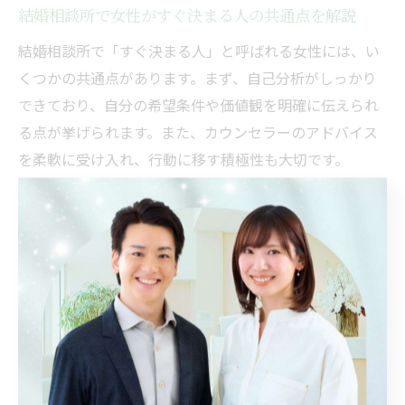
結婚相談所で女性がすぐ決まる人の共通点を解説
結婚相談所で「すぐ決まる人」と呼ばれる女性には、い
くつかの共通点があります。まず、自己分析がしっかり
できており、自分の希望条件や価値観を明確に伝えられ
る点が挙げられます。また、カウンセラーのアドバイス
を柔軟に受け入れ、行動に移す積極性も大切です。
例えば、プロフィール作成や写真選びもカウンセラーと
相談しながらブラッシュアップし、第一印象を大切にし
ています。さらに、出会いのチャンスを前向きに捉え、
お見合いの機会を積極的に活用する姿勢が結果に結びつ
いています。
注意点としては、スピードを重視しすぎて妥協してしま
うリスクがあります。成婚経験のあるカウンセラーがサ
ポートすることで、焦らず納得のいく婚活を実現できる