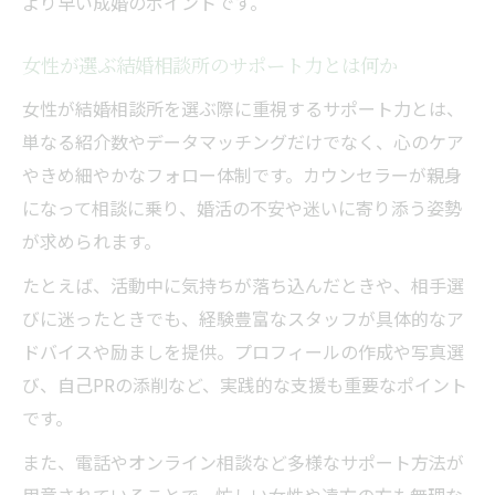
より早い成婚のポイントです。
すぐ決まる人に学ぶカウンセラーとの関わ
り方
女性が選ぶ結婚相談所のサポート力とは何か
結婚相談所のサポート力で女性はどう変わ
女性が結婚相談所を選ぶ際に重視するサポート力とは、
る？
単なる紹介数やデータマッチングだけでなく、心のケア
婚活女性が安心できるカウンセラーの特徴
やきめ細やかなフォロー体制です。カウンセラーが親身
女性が結婚相談所で成功するための相談術
になって相談に乗り、婚活の不安や迷いに寄り添う姿勢
納得できる婚活を実現する安心の場とは
が求められます。
結婚相談所で女性が納得できる婚活を進め
たとえば、活動中に気持ちが落ち込んだときや、相手選
る秘訣
びに迷ったときでも、経験豊富なスタッフが具体的なア
サポート力が女性の婚活満足度に影響する
ドバイスや励ましを提供。プロフィールの作成や写真選
理由
び、自己PRの添削など、実践的な支援も重要なポイント
すぐ決まる人と女性の納得婚活の違いを徹
です。
底解説
また、電話やオンライン相談など多様なサポート方法が
安心して婚活できる結婚相談所の選び方