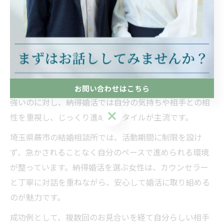
のが埼玉県蕨市の結婚相談所の特徴です。
女性の納得婚活とすぐ決まる人の違いを知ろう
「すぐ決まる人」と「納得婚活」を目指す女性の違い
は、婚活のゴール設定やペースに表れます。すぐ決まる
人は短期間での成婚を目指し、効率的に活動する傾向が
お問い合わせはこちら
強いのに対し、納得婚活では自分の気持ちや相手との相
お問い合わせはこちら
性を重視し、じっくり進めるスタイルが主流です。
埼玉県蕨市の結婚相談所では、活動期間に制限を設け
ず、急かされることなく自分のペースで進められる環境
が整っています。納得婚活を選ぶ女性は、カウンセラー
と丁寧に対話を重ねながら、安心して婚活に取り組める
のが魅力です。
成功例として、複数回のお見合いを経て自分らしい相手