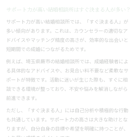
自分らしい婚活を叶えるサポートの使い方
サポート力が高い結婚相談所はすぐ決まる人が多い？
すぐ決まる人と女性の理想の婚活の選択肢
サポート力が高い結婚相談所では、「すぐ決まる人」が
埼玉県蕨市で女性が選ぶ相談所事情
多い傾向があります。これは、カウンセラーの適切なア
結婚相談所で女性が重視するサポート力の
ドバイスやマッチング精度の高さが、効率的な出会いと
実態
短期間での成婚につながるためです。
女性がすぐ決まる人になるための相談所選
例えば、埼玉県蕨市の結婚相談所では、成婚経験者によ
び
る具体的なアドバイスや、お見合い料不要など柔軟なサ
蕨市で女性に評判の結婚相談所の特徴とは
ポートが特徴です。活動に迷いが生じた際も、すぐに相
婚活女性が求めるサポート力の相談所選び
談できる環境が整っており、不安や悩みを解消しながら
方
前進できます。
すぐ決まる人を目指す女性の相談所活用法
ただし、「すぐ決まる人」には自己分析や積極的な行動
成婚へ導く女性向けカウンセラー活用法
も共通しています。サポート力の高さは大きな助けとな
女性が結婚相談所で成婚するためのサポー
りますが、自分自身の目標や希望を明確に持つことが、
ト活用術