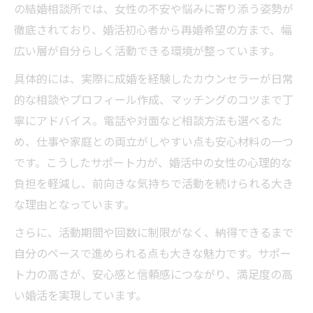
結婚相談所で女性がすぐ決まる人になる秘
の結婚相談所では、女性の不安や悩みに寄り添う姿勢が
訣
徹底されており、婚活初心者から再婚希望の方まで、幅
婚活女性のための細やかなサポート内容と
広い層が自分らしく活動できる環境が整っています。
は
具体的には、実際に成婚を経験したカウンセラーが日常
サポート力が婚活女性に与える安心感の理
的な相談やプロフィール作成、マッチングのコツまで丁
由
寧にアドバイス。電話や対面など相談方法も選べるた
すぐ決まる人の婚活に見る相談所の強み
め、仕事や家庭との両立がしやすい点も安心材料の一つ
すぐ決まる人と自分らしい婚活の違い
です。こうしたサポート力が、婚活中の女性の心理的な
負担を軽減し、前向きな気持ちで活動を続けられる大き
結婚相談所で女性がすぐ決まる人の共通点
な理由となっています。
を解説
女性の納得婚活とすぐ決まる人の違いを知
さらに、活動期間や回数に制限がなく、納得できるまで
ろう
自分のペースで進められる点も大きな魅力です。サポー
サポート力が女性の婚活スタイルを左右す
ト力の高さが、安心感と信頼感につながり、満足度の高
る理由
い婚活を実現しています。