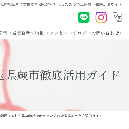
結婚相談所で女性が早期結婚を叶えるための埼玉県蕨市徹底活用ガイド
質問
当相談所の特徴
アクセス
ブログ
お問い合わせ
初めて
コラム
30代
関連ブログ
玉県蕨市徹底活用ガイド
オンライン
バツイチ
無料相談
相談所で女性が早期結婚を叶えるための埼玉県蕨市徹底活用ガイド