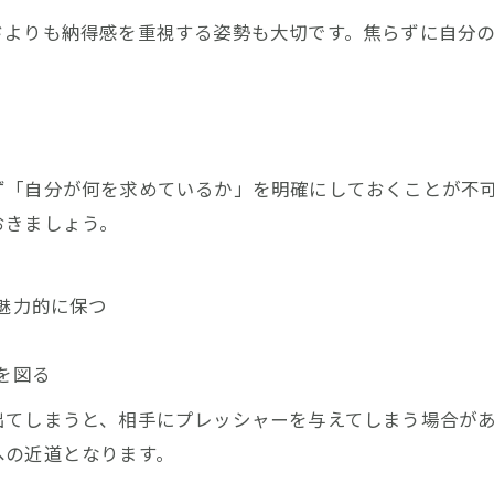
結婚相談所で女性が安心してすぐ決まる理由
ドよりも納得感を重視する姿勢も大切です。焦らずに自分
信頼関係を築く早期成婚のコミュニケーション法
相談所スタッフと連携した成婚戦略の立て方
女性が安心して活動できる相談所の選び方
すぐ決まる人が実践する信頼構築の工夫
ず「自分が何を求めているか」を明確にしておくことが不
おきましょう。
お問い合わせはこちら
お問い合わせはこちら
魅力的に保つ
を図る
出てしまうと、相手にプレッシャーを与えてしまう場合が
への近道となります。