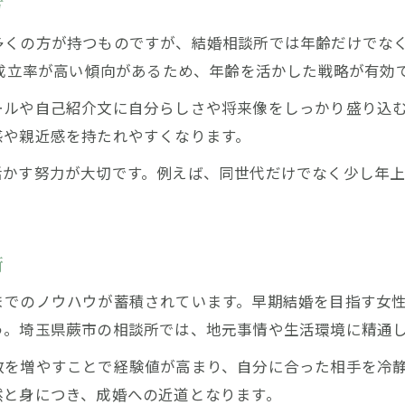
方
年齢を味方に結婚相談所を活用する方法
多くの方が持つものですが、結婚相談所では年齢だけでな
モテる年齢を意識した結婚相談所の活用術
い成立率が高い傾向があるため、年齢を活かした戦略が有効
年齢に合わせた女性の婚活戦略の立て方
ールや自己紹介文に自分らしさや将来像をしっかり盛り込
結婚相談所ですぐ決まる人の年齢傾向とは
感や親近感を持たれやすくなります。
成婚率向上のための年齢別アプローチ法
活かす努力が大切です。例えば、同世代だけでなく少し年
年齢を武器にする女性の自己PR方法
焦らず進める女性のための成婚ノウハウ
結婚相談所で焦らずすぐ決まる人のコツ
術
女性が信頼を得るための婚活コミュニケーション
までのノウハウが蓄積されています。早期結婚を目指す女
相談所活用で無理なく成婚する方法
う。埼玉県蕨市の相談所では、地元事情や生活環境に精通
自分らしさを活かす女性の婚活テクニック
焦りを解消する相談所スタッフのサポート活用法
数を増やすことで経験値が高まり、自分に合った相手を冷
然と身につき、成婚への近道となります。
信頼と安心が導く早期成婚のポイント