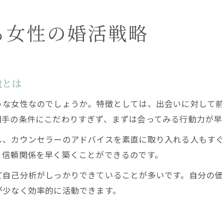
すぐ決まる人が実践する婚活テクニック
結婚相談所で女性がすぐ決まる理由とは
る女性の婚活戦略
結婚相談所で女性がすぐ決まる人の傾向を解説
成婚率が高い女性の行動パターンとは
相談所を活用した女性の早期マッチング事例
徴とは
女性がすぐ決まるための相談所活用術
うな女性なのでしょうか。特徴としては、出会いに対して
短期成婚を叶える女性の考え方と努力
相手の条件にこだわりすぎず、まずは会ってみる行動力が早
蕨市で理想の結婚を目指すために大切な視点
し、カウンセラーのアドバイスを素直に取り入れる人もす
結婚相談所で女性がすぐ決まる人になる秘訣
、信頼関係を早く築くことができるのです。
地元密着型婚活で理想の相手と出会う方法
ど自己分析がしっかりできていることが多いです。自分の
相談所活用で女性の早期結婚を実現するコツ
が少なく効率的に活動できます。
すぐ決まる女性が意識している成婚の条件
理想の結婚相手像を明確にするポイント