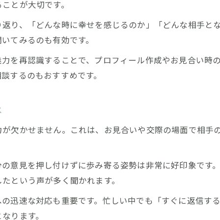
ることが大切です。
成婚につながるサポート体制の重要性
り返り、「どんな時に幸せを感じるのか」「どんな相手と
婚前規約も安心な結婚相談所での心得
聞いてみるのも有効です。
結婚相談所のルール順守で安心婚活を実現
魅力を再認識することで、プロフィール作成やお見合い時
婚前規約で気をつけたいポイントと注意点
相談するのもおすすめです。
すぐ決まる人が守るべきマナーと心得
女性が知っておくべき結婚相談所の制度
は
成婚後も安心できるサポートの受け方
結婚相談所My.Soulmate
力が欠かせません。これは、お見合いや交際の場面で相手
お問い合わせはこちら
お問い合わせはこちら
分の意見を押し付けずに歩み寄る姿勢は非常に好印象です
したという声が多く聞かれます。
への迅速な対応も重要です。忙しい中でも「すぐに返信す
となります。