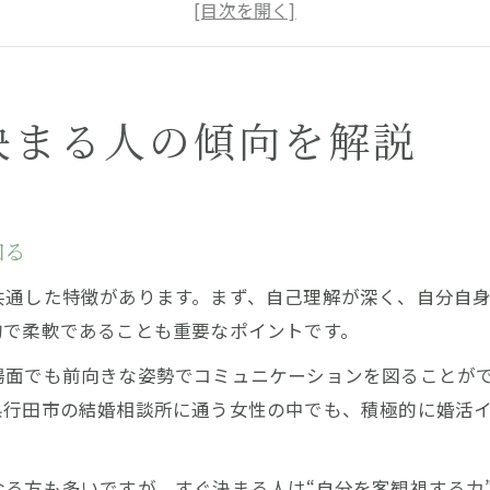
すぐ決まる人が実践する自己分析のコツ
結婚相談所で選ばれる女性の対応力とは
プロフィール作成で差が出るポイント解説
女性が早期成婚を実現する特徴の秘密
決まる人の傾向を解説
結婚相談所で早期成婚する女性の特徴
柔軟な価値観を持つ女性が選ばれる理由
行動力ある女性が結婚相談所で有利な訳
知る
すぐ決まる人に共通する思考と習慣とは
共通した特徴があります。まず、自己理解が深く、自分自
男性が惹かれる女性のお見合い対応術
的で柔軟であることも重要なポイントです。
埼玉県行田市の婚活事情と女性の強み
場面でも前向きな姿勢でコミュニケーションを図ることが
行田市の結婚相談所で女性が活躍する環境
県行田市の結婚相談所に通う女性の中でも、積極的に婚活
埼玉県の婚活事情と女性の市場価値の変化
。
地域特有の強みを持つ女性のアピール術
る方も多いですが、すぐ決まる人は“自分を客観視する力”