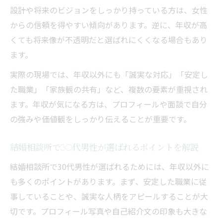
設計や将来のビジョンをしっかり持っている方は、女性
30代男性が年収以外にアピールできる能力
からの信頼を得やすい傾向があります。逆に、年収が高
とは
くても将来像が不透明だと選ばれにくくなる場合もあり
結婚相談所で30代男性が見直したい生活力
ます。
の重要性
実際の現場では、年収以外にも「誠実な対応」「安定し
結婚相談所My.Soulmate
た職業」「家族観の共有」など、複数の要素が重視され
ます。年収が気になる方は、プロフィールや面談で自分
の強みや価値観をしっかり伝えることが重要です。
結婚相談所で30代男性が選ばれるポイントを解説
結婚相談所で30代男性が選ばれるためには、年収以外に
も多くのポイントがあります。まず、安定した職業に従
事していることや、誠実な人柄をアピールすることが大
切です。プロフィール写真や自己紹介文の印象も大きな