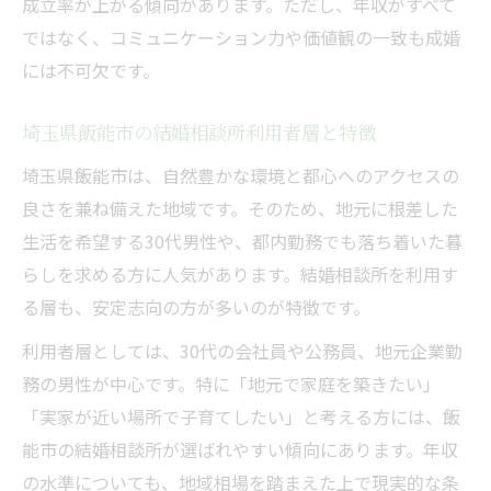
年収300万台の30代男性が婚活成功する秘
成立率が上がる傾向があります。ただし、年収がすべて
訣
ではなく、コミュニケーション力や価値観の一致も成婚
には不可欠です。
相談所で年収以外の強みを活かす戦略を紹
介
埼玉県飯能市の結婚相談所利用者層と特徴
年収300万台でも理想の結婚を目指す方法
埼玉県飯能市は、自然豊かな環境と都心へのアクセスの
30代男性の年収が婚活に与えるリアルな影響
良さを兼ね備えた地域です。そのため、地元に根差した
結婚相談所で30代男性年収が評価される仕
生活を希望する30代男性や、都内勤務でも落ち着いた暮
組み
らしを求める方に人気があります。結婚相談所を利用す
年収が婚活女性の希望条件となる背景とは
る層も、安定志向の方が多いのが特徴です。
30代男性年収が成婚率に及ぼす現実的な関
利用者層としては、30代の会社員や公務員、地元企業勤
係性
務の男性が中心です。特に「地元で家庭を築きたい」
埼玉県飯能市の年収事情が婚活に及ぼす影
「実家が近い場所で子育てしたい」と考える方には、飯
響を解説
能市の結婚相談所が選ばれやすい傾向にあります。年収
年収以外の魅力で婚活を有利に進める方法
の水準についても、地域相場を踏まえた上で現実的な条