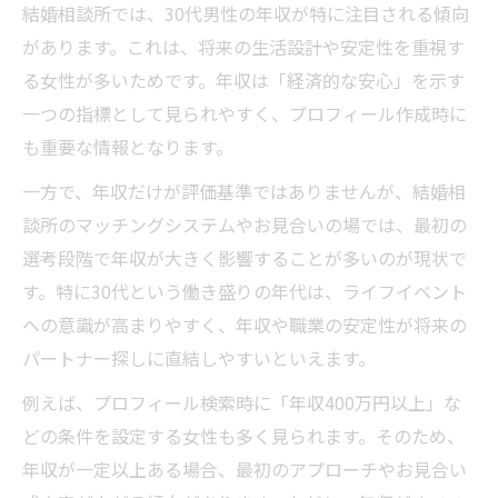
結婚相談所では、30代男性の年収が特に注目される傾向
実際の会員層に見る30代男性の年収分布と
があります。これは、将来の生活設計や安定性を重視す
は
る女性が多いためです。年収は「経済的な安心」を示す
結婚相談所が重視する30代男性年収の考え
一つの指標として見られやすく、プロフィール作成時に
方
も重要な情報となります。
年収が婚活に影響する本当の理由を徹底分
一方で、年収だけが評価基準ではありませんが、結婚相
析
談所のマッチングシステムやお見合いの場では、最初の
30代男性の年収以外の魅力を相談所で伝え
選考段階で年収が大きく影響することが多いのが現状で
るコツ
す。特に30代という働き盛りの年代は、ライフイベント
年収300万台で結婚を叶えるための戦略
への意識が高まりやすく、年収や職業の安定性が将来の
パートナー探しに直結しやすいといえます。
結婚相談所で30代年収300万台男性が選ば
れる工夫
例えば、プロフィール検索時に「年収400万円以上」な
30代男性年収とプロフィール作成のポイン
どの条件を設定する女性も多く見られます。そのため、
ト
年収が一定以上ある場合、最初のアプローチやお見合い