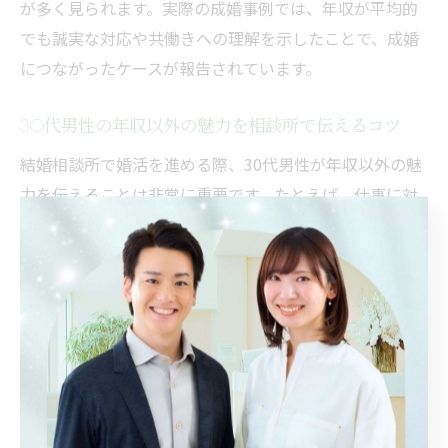
が多く見られます。実際の成婚事例では、年収が平均的
でも誠実な対応や共働きへの理解を示したことで、成婚
につながったケースが報告されています。
30代男性の年収以外の魅力を相談所で伝えるコツ
結婚相談所で婚活を進める際、30代男性が年収以外の魅
力を伝えることは非常に重要です。たとえば、仕事に対
する真摯な姿勢や生活力、家庭を大切にする価値観、趣
味や特技、家事スキルなども大きなアピールポイントと
なります。飯能市の相談所では、プロフィール作成の段
階からこれらの強みを具体的に表現するサポートが受け
られます。
また、お見合いや面談の場では相手の話をよく聞く姿勢
や、将来のビジョンを分かりやすく伝えることが成婚へ
の近道です。年収に自信がない場合でも、安定した生活