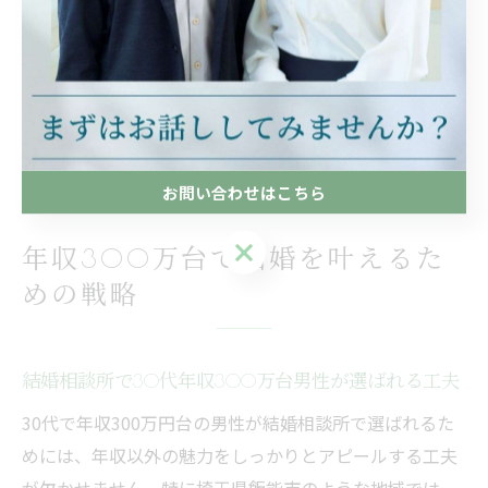
設計や仕事への意欲を誠実にアピールすることで、相手
に安心感を与えることができます。飯能市エリアの成婚
者の声からも、年収以外の魅力を上手に伝えたことで理
想のパートナーと巡り合えたという事例が多く見受けら
れます。
お問い合わせはこちら
お問い合わせはこちら
年収300万台で結婚を叶えるた
めの戦略
結婚相談所で30代年収300万台男性が選ばれる工夫
30代で年収300万円台の男性が結婚相談所で選ばれるた
めには、年収以外の魅力をしっかりとアピールする工夫