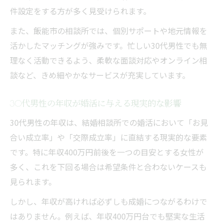
結婚相談所選びで重視すべきポイントとは
件設定をする方が多く見受けられます。
30代男性年収に合う結婚相談所の選び方
また、飯能市の相談所では、個別サポートや地元情報を
年収300万台でも安心できる相談所選定術
活かしたマッチングが強みです。忙しい30代男性でも無
結婚相談所で重視されるサポート内容と特
理なく活動できるよう、柔軟な面談対応やオンライン相
徴
談など、きめ細やかなサービスが充実しています。
相談所の成婚実例から学ぶ選び方のコツ
30代男性の年収が婚活に与える現実的な影響
埼玉県飯能市で信頼できる相談所の見極め
方
30代男性の年収は、結婚相談所での婚活において「お見
年収以外に活かせる30代男性の強みを知る
合い成立率」や「交際成立率」に直結する現実的な要素
です。特に年収400万円前後を一つの目安とする女性が
結婚相談所で評価される30代男性の魅力と
多く、これを下回る場合は希望条件と合わないケースも
強み
見られます。
年収以外で婚活を有利に進める自己PR方法
安定した職業や人柄が相談所で重視される
しかし、年収が高ければ必ずしも成婚につながるわけで
理由
はありません。例えば、年収400万円台でも堅実な生活