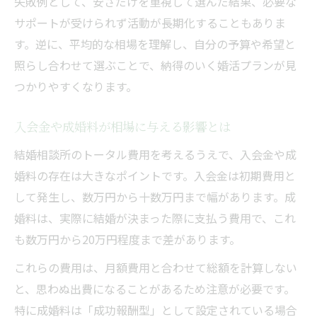
失敗例として、安さだけを重視して選んだ結果、必要な
化
サポートが受けられず活動が長期化することもありま
料金相場を踏まえた自分に合う婚活スタイ
す。逆に、平均的な相場を理解し、自分の予算や希望と
ル
照らし合わせて選ぶことで、納得のいく婚活プランが見
結婚相談所料金相場を参考に無理なく活動
つかりやすくなります。
自身の予算に合う結婚相談所料金最適化のコツ
入会金や成婚料が相場に与える影響とは
結婚相談所料金相場から考える予算配分の
結婚相談所のトータル費用を考えるうえで、入会金や成
工夫
婚料の存在は大きなポイントです。入会金は初期費用と
料金相場を基準に無理のない予算計画を立
して発生し、数万円から十数万円まで幅があります。成
てる
婚料は、実際に結婚が決まった際に支払う費用で、これ
自分に最適な結婚相談所料金相場活用法
も数万円から20万円程度まで差があります。
料金相場を知って賢くプランを選ぶポイン
これらの費用は、月額費用と合わせて総額を計算しない
ト
と、思わぬ出費になることがあるため注意が必要です。
結婚相談所料金相場で予算を最適化する秘
特に成婚料は「成功報酬型」として設定されている場合
訣