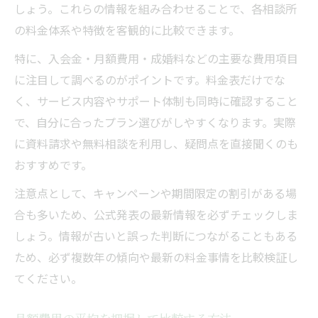
項目
しょう。これらの情報を組み合わせることで、各相談所
の料金体系や特徴を客観的に比較できます。
料金相場とサポートの質を見極める方法
結婚相談所で無駄なく婚活を始める費用管理法
特に、入会金・月額費用・成婚料などの主要な費用項目
に注目して調べるのがポイントです。料金表だけでな
結婚相談所料金相場を踏まえた費用管理の
く、サービス内容やサポート体制も同時に確認すること
基本
で、自分に合ったプラン選びがしやすくなります。実際
婚活コストを抑えるための料金相場活用術
に資料請求や無料相談を利用し、疑問点を直接聞くのも
無駄な出費を防ぐ結婚相談所料金相場の見
おすすめです。
極め方
注意点として、キャンペーンや期間限定の割引がある場
結婚相談所料金相場で見落としがちな費用
合も多いため、公式発表の最新情報を必ずチェックしま
に注意
しょう。情報が古いと誤った判断につながることもある
予算を守るための料金相場とプラン選びの
ため、必ず複数年の傾向や最新の料金事情を比較検証し
工夫
てください。
費用相場を基にした坂戸市婚活の賢い進め方
結婚相談所料金相場を活かした婚活計画の