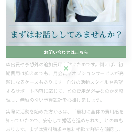
金・登録料・月会費・成婚料など複数の費用項目が設け
られており、トータルでどのくらい必要なのかを事前に
把握することが費用管理の第一歩です。平均的な月額費
用は1万円台から3万円程度が多く、プランやサポート内
容によって幅があります。
お問い合わせはこちら
なぜ費用の内訳を把握することが重要かというと、思わ
ぬ出費や予想外の追加費用を防ぐためです。例えば、初
お問い合わせはこちら
期費用は抑えめでも、月会費やオプションサービスが高
額になるケースもあります。自分の活動スタイルや希望
するサポート内容に応じて、どの費用が必要なのかを整
理し、無駄のない予算設計を心掛けましょう。
実際に活動を始めた方からは、「最初に全体の費用感を
知っていたので、安心して婚活を進められた」との声も
あります。まずは資料請求や無料相談で詳細を確認し、