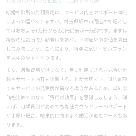
月額費用の平均を把握して比較する方法
立て方
結婚相談所の月額費用は、サービス内容やサポート体制
料金相場をもとに最適な婚活スタイルを選
によって幅がありますが、埼玉県坂戸市周辺の相場とし
ぶ
てはおおよそ1万円から2万円前後が一般的です。まずは
結婚相談所料金相場でサポート内容を比較
複数の相談所で月額費用を調べ、平均値や中央値を算出
検討
してみましょう。これにより、特別に高い・安いプラン
費用相場から見る坂戸市の婚活成功ポイン
を見極めやすくなります。
ト
また、月額費用だけでなく、月に利用できるお見合い回
結婚相談所料金相場を参考に理想の出会い
数やサポート内容も比較することが大切です。同じ金額
へ
でもサービスの充実度が異なる場合があるため、単純な
結婚相談所料金相場で理想の婚活プランを実現
価格比較ではなく「費用対効果」を意識しましょう。例
結婚相談所料金相場に合った婚活プランの
えば、月額費用が高めでも専任カウンセラーのサポート
作り方
が手厚い場合、結果的に効率よく婚活が進むケースもあ
料金相場を活かして理想のサポートを選択
ります。
結婚相談所料金相場とサービス内容の最適