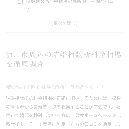
結婚相談所料金相場の最新傾向を調べるコ
ツ
月額費用の平均を把握して比較する方法
入会金や成婚料が相場に与える影響とは
男女別に見る結婚相談所料金相場の特徴
料金相場とサポート内容のバランスを分析
坂戸市周辺の結婚相談所料金相場
料金相場から考える結婚相談所選び方の秘訣
を徹底調査
結婚相談所料金相場を基にしたタイプ別選
び方
月会費やお見合い料を比較して最適な選択
結婚相談所料金相場の最新傾向を調べるコツ
を
結婚相談所の料金相場を正確に把握するためには、複数
成婚料の有無が結婚相談所選びに与える影
の情報源から最新データを収集することが重要です。坂
響
戸市で婚活を検討している方は、公式ホームページや比
結婚相談所料金相場で重視すべきチェック
較サイト、そして実際に利用した方の口コミを活用しま