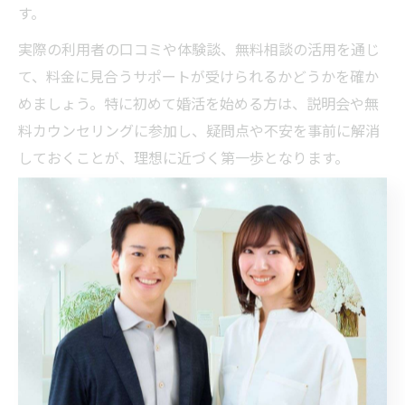
す。
実際の利用者の口コミや体験談、無料相談の活用を通じ
て、料金に見合うサポートが受けられるかどうかを確か
めましょう。特に初めて婚活を始める方は、説明会や無
料カウンセリングに参加し、疑問点や不安を事前に解消
しておくことが、理想に近づく第一歩となります。
結婚相談所で無駄なく婚活を始め
る費用管理法
結婚相談所料金相場を踏まえた費用管理の基本
結婚相談所を利用する際、まず押さえておきたいのが
「料金相場」とその内訳です。埼玉県坂戸市でも、入会