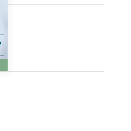
、
です。