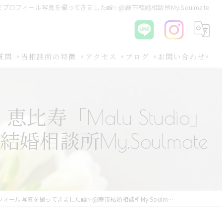
でプロフィール写真を撮ってきました📸✨@蕨市結婚相談所My.Soulmate
質問
当相談所の特徴
アクセス
ブログ
お問い合わせ
初めて
コラム
寿「Malu Studio」
30代
関連ブログ
談所My.Soulmate
オンライン
バツイチ
無料相談
ィール写真を撮ってきました📸✨@蕨市結婚相談所My.Soulmate