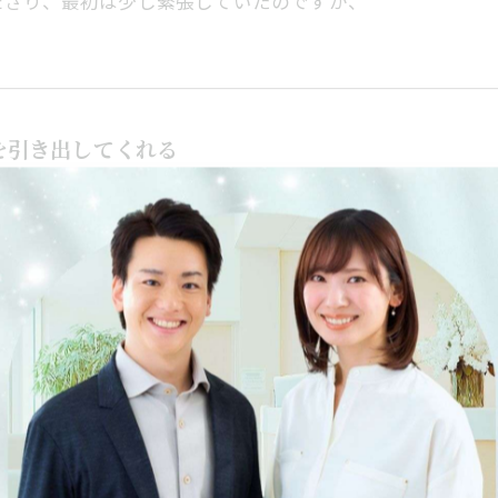
ださり、最初は少し緊張していたのですが、
を引き出してくれる
で伺いました（※ベースメイクと軽いアイブロウのみ済ま
、
すればいいか分からない」という方でも大丈夫！
したい」「少しキリッと見せたい」など、
うに、丁寧に仕上げていただきました✨
利用。簡単なヘアセットと、眉と肌のトーンを整える程度
けで、写真の仕上がりは本当に変わります！