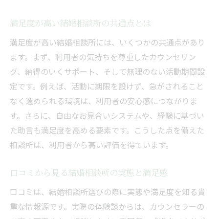
徴
結婚相談所の比較で大切なチェックポイン
満足度が高い結婚相談所の共通点とは
ト
満足度が高い結婚相談所には、いくつかの共通点があり
安心して任せられる結婚相談所の選定法
ます。まず、利用者の気持ちを尊重したカウンセリン
婚活成功を目指す女性が押さえたい満足度の条
グ、納得のいくサポート、そして無理のない活動期間設
件
定です。例えば、活動に期限を設けず、急がされること
なく進められる環境は、利用者の安心感につながりま
女性目線で選ぶ結婚相談所の満足度基準
す。さらに、自由なお見合いシステムや、経験に基づい
結婚相談所で実感できる婚活サポートとは
た助言も満足度を高める要素です。こうした点を備えた
埼玉県で女性が安心できる結婚相談所の特
相談所は、利用者から高い評価を得ています。
徴
成婚率から見る結婚相談所の信頼性
口コミから見る結婚相談所の実態と満足感
結婚相談所のサポート体制に注目する理由
口コミは、結婚相談所選びの際に実態や満足度を知る貴
満足度を高める結婚相談所の利用ポイント
重な情報源です。実際の体験談からは、カウンセラーの
結婚相談所で安心して婚活するためのポイント