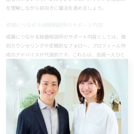
を理解しながら前向きに婚活を進めましょう。
成婚につながる結婚相談所のサポート内容
成婚につながる結婚相談所のサポート内容としては、個
別カウンセリングや定期的なフォロー、プロフィール作
成のアドバイスが代表的です。これらは、会員一人ひと
りの状況や希望に合わせた提案ができるため、成婚率向
上に寄与しています。例えば、埼玉県の相談所では「カ
ウンセラーがこまめに状況を確認し、適切なアドバイス
をしてくれた」という声が多く寄せられています。こう
した充実したサポート体制が、満足度を高める大きな要
因となっています。
相談所選びに役立つ体験談の活用方法