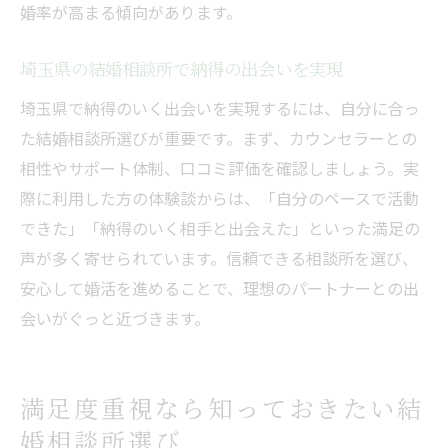
婚率が高まる傾向があります。
納得できる結婚相談所選びを実現する方法
結婚相談所選びで後悔しないための工夫
埼玉県の結婚相談所で納得の出会いを実現
埼玉県で自分に合う結婚相談所を探すコツ
埼玉県で納得のいく出会いを実現するには、自分に合っ
満足度が高まる結婚相談所の比較ポイント
た結婚相談所選びが重要です。まず、カウンセラーとの
結婚相談所の無料カウンセリング活用法
相性やサポート体制、口コミ評価を確認しましょう。実
体験談を活かした結婚相談所選びの極意
際に利用した方の体験談からは、「自分のペースで活動
自分らしい婚活を叶える結婚相談所の選択
できた」「納得のいく相手と出会えた」といった満足の
声が多く寄せられています。信頼できる相談所を選び、
安心して婚活を進めることで、理想のパートナーとの出
会いがぐっと近づきます。
満足度重視なら知っておきたい結
婚相談所選び