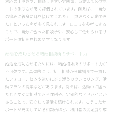
対応の丁寧さや、相談しやすい雰囲気、成婚までのサポ
結婚相談所のサポート体制で安心感を得る
ートの手厚さが高く評価されています。例えば、「自分
埼玉県の結婚相談所で安心できる要素とは
の悩みに親身に耳を傾けてくれた」「無理なく活動でき
た」といった声が多く見られます。口コミを参考にする
プライバシー重視の結婚相談所を選ぶコツ
ことで、自分に合った相談所や、安心して任せられるサ
カウンセラーとの相性が満足度を左右する
ポート体制を見極めやすくなります。
婚活で不安を感じた時の結婚相談所の対応
結婚相談所で安心して活動を続ける工夫
婚活を成功させる結婚相談所のサポート力
埼玉県で高評価の結婚相談所に共通する特徴
婚活を成功させるためには、結婚相談所のサポート力が
利用者満足度が高い結婚相談所の条件
不可欠です。具体的には、初回相談から成婚まで一貫し
埼玉県の結婚相談所で選ばれる理由
たフォロー、悩みや迷いに寄り添うカウンセリング、活
口コミで評判の結婚相談所の実力とは
動プランの提案などがあります。例えば、活動中に困っ
成婚実績豊富な結婚相談所の強み
たときすぐに相談できる体制や、定期的なアドバイスが
あることで、安心して婚活を続けられます。こうしたサ
サポートの手厚い結婚相談所の特徴
ポートが充実している相談所ほど、利用者の満足度や成
高評価を得る結婚相談所のサービス内容