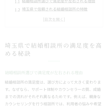
結婚相談所選びで満足度が左右される理由
埼玉県で信頼される結婚相談所の特徴
満足度が高い結婚相談所の共通点とは
口コミから見る結婚相談所の実態と満足感
婚活を成功させる結婚相談所のサポート力
埼玉県の結婚相談所で納得の出会いを実現
埼玉県で結婚相談所の満足度を高
満足度重視なら知っておきたい結婚相談所選び
める秘訣
結婚相談所の満足度は何で決まるのか
成婚実績で選ぶ結婚相談所のポイント
結婚相談所選びで満足度が左右される理由
埼玉県で評判の結婚相談所の探し方
結婚相談所の満足度は、選び方によって大きく変わりま
サービス内容が充実した結婚相談所の見極
す。なぜなら、サポート体制やカウンセラーの質、成婚
め方
までの流れがそれぞれ異なるためです。例えば、親身な
結婚相談所利用者のリアルな満足度体験談
カウンセリングを行う相談所では、利用者の悩みや希望
婚活初心者が結婚相談所で重視すべき点