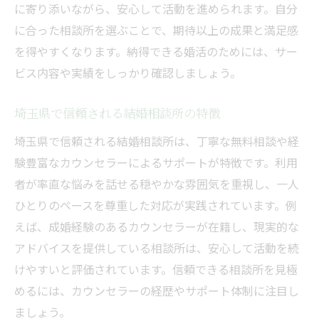
に寄り添いながら、安心して活動を進められます。自分
体験談に学ぶ埼玉県での結婚相談所活用法
に合った相談所を選ぶことで、期待以上の成果と満足感
実際に利用した結婚相談所の体験談を紹介
を得やすくなります。納得できる婚活のためには、サー
結婚相談所で感じた満足度と課題とは
ビス内容や実績をしっかり確認しましょう。
埼玉県で多く聞かれる結婚相談所の評価
埼玉県で信頼される結婚相談所の特徴
体験者が語る結婚相談所のメリットと注意
点
埼玉県で信頼される結婚相談所は、丁寧な無料相談や経
成婚につながる結婚相談所のサポート内容
験豊富なカウンセラーによるサポートが特徴です。利用
者が率直な悩みを話せる穏やかな雰囲気を重視し、一人
相談所選びに役立つ体験談の活用方法
ひとりのペースを尊重した対応が実践されています。例
信頼できる結婚相談所を見極めるコツとは
えば、成婚経験のあるカウンセラーが在籍し、現実的な
結婚相談所の信頼性をチェックする方法
アドバイスを提供している相談所は、安心して活動を続
満足度の高い結婚相談所の見分け方
けやすいと評価されています。信頼できる相談所を見極
埼玉県で評判の良い結婚相談所の基準
めるには、カウンセラーの経歴やサポート体制に注目し
カウンセリングが充実した結婚相談所の特
ましょう。