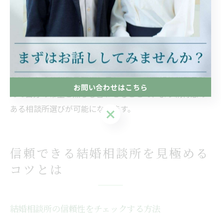
相談所選びで体験談を活用するには、複数の事例を比較
し、自分の価値観や婚活スタイルに合うかを見極めるこ
とが重要です。理由は、同じ結婚相談所でも利用者によ
って感じ方や成果が異なるからです。例えば「サポート
重視で選んだ」「出会いの多さを評価した」など、様々
な観点から体験談を整理しましょう。実際に体験談を読
お問い合わせはこちら
んで自分の希望と照らし合わせることで、より納得感の
ある相談所選びが可能になります。
お問い合わせはこちら
信頼できる結婚相談所を見極める
コツとは
結婚相談所の信頼性をチェックする方法