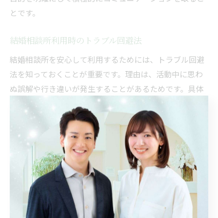
とです。
結婚相談所利用時のトラブル回避法
結婚相談所を安心して利用するためには、トラブル回避
法を知っておくことが重要です。理由は、活動中に思わ
ぬ誤解や行き違いが発生することがあるためです。具体
的な対策として、契約内容やルールを事前に確認し、疑
問点はカウンセラーに必ず相談すること、連絡の記録を
残すことなどが挙げられます。問題が発生した場合も冷
静に対応し、信頼できるサポートを受けることが大切で
す。
信頼される結婚相談所の選び方体験記
信頼できる結婚相談所を選ぶには、実際の利用者体験記