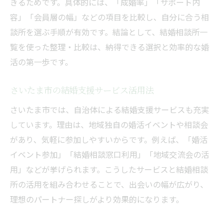
きるためです。具体的には、「成婚率」「サポート内
婚活イベントと比較した安心ポイント
容」「会員層の幅」などの項目を比較し、自分に合う相
年齢別に見る結婚相談所の成婚傾向と対策
談所を選ぶ手順が有効です。結論として、結婚相談所一
結婚相談所で一番モテる年齢層の傾向
覧を使った整理・比較は、納得できる選択と効率的な婚
年齢別の成婚率と婚活対策を解説
活の第一歩です。
結婚相談所体験談で見る年齢別成功例
さいたま市の結婚支援サービス活用法
年の差婚を叶える相談所の活用法
さいたま市では、自治体による結婚支援サービスも充実
年代ごとの結婚相談所選びのポイント
しています。理由は、地域独自の婚活イベントや相談会
成婚傾向から学ぶ理想の婚活戦略
があり、気軽に参加しやすいからです。例えば、「婚活
効率よく理想の出会いを叶える婚活計画
イベント参加」「結婚相談窓口利用」「地域交流会の活
結婚相談所を活用した効率的な婚活計画
用」などが挙げられます。こうしたサービスと結婚相談
理想の出会いを実現する相談所選び
所の活用を組み合わせることで、出会いの幅が広がり、
結婚相談所体験談で知る婚活成功法則
理想のパートナー探しがより効果的になります。
婚活期間を短縮するための具体策とは