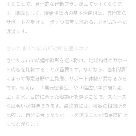
することで、具体的な行動プランが立てやすくなりま
結婚相談所体験談が示す安心の理由
す。結論として、結婚相談所の基本活用術は、専門家の
ブログで知る結婚相談所の実際の声
サポートを受けて一歩ずつ着実に進めることが成功への
結婚相談所のサポート体制を比較検証
近道です。
さいたま市の婚活イベント活用体験談
さいたま市で結婚相談所を選ぶコツ
結婚相談所利用時のトラブル回避法
さいたま市で結婚相談所を選ぶ際は、地域特性やサポー
信頼される結婚相談所の選び方体験記
ト内容を比較することが重要です。なぜなら、各相談所
職場にバレずに婚活できる方法を知る
によって得意分野や会員層、サポート体制が異なるから
結婚相談所で職場にバレずに活動するコツ
です。例えば、「地元密着型」や「幅広い年齢層対応
結婚相談所選びでプライバシーを守る方法
型」など、目的に合った相談所を選ぶことで、スムーズ
オンライン面談を活用した婚活の進め方
な出会いが期待できます。最終的には、複数の相談所を
結婚相談所の情報管理と安心ポイント
比較し、自分に合ったサポートを選ぶことが満足度向上
ブログ体験談から学ぶバレない婚活術
につながります。
結婚相談所のサポートで安心婚活を実現