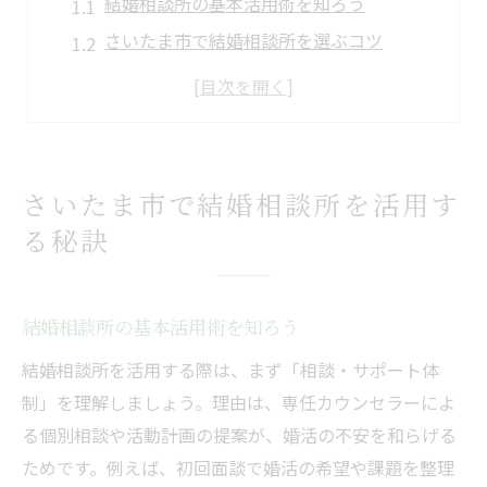
結婚相談所の基本活用術を知ろう
さいたま市で結婚相談所を選ぶコツ
結婚相談所体験談から学ぶ婚活成功例
結婚相談所一覧の活用で幅広く比較
さいたま市の結婚支援サービス活用法
結婚相談所を使った理想の出会い方
さいたま市で結婚相談所を活用す
婚活を始めるなら結婚相談所の選び方が重要
る秘訣
結婚相談所選びで押さえるべきポイント
信頼できる結婚相談所の見分け方とは
結婚相談所の基本活用術を知ろう
結婚相談所一覧を活用した賢い比較法
結婚相談所を活用する際は、まず「相談・サポート体
結婚相談所体験談で失敗しない選択を
制」を理解しましょう。理由は、専任カウンセラーによ
さいたま市の結婚相談で得られる安心感
る個別相談や活動計画の提案が、婚活の不安を和らげる
年の差婚も視野に入れた相談所選び
ためです。例えば、初回面談で婚活の希望や課題を整理
体験談で分かる結婚相談所活用の安心ポイント