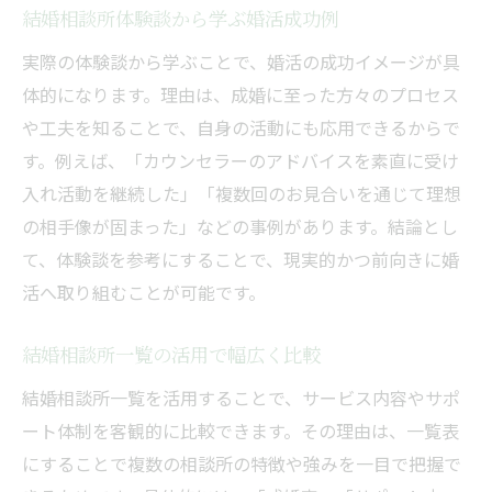
結婚相談所体験談から学ぶ婚活成功例
結婚相談所の3ヶ月ルールとは何かを解説
実際の体験談から学ぶことで、婚活の成功イメージが具
結婚相談所の3ヶ月ルールの基本を理解
体的になります。理由は、成婚に至った方々のプロセス
成婚率アップに繋げる3ヶ月間の行動
や工夫を知ることで、自身の活動にも応用できるからで
結婚相談所体験談で知る3ヶ月のリアル
す。例えば、「カウンセラーのアドバイスを素直に受け
婚活成功者に聞く3ヶ月ルールの活用法
入れ活動を継続した」「複数回のお見合いを通じて理想
結婚相談所での3ヶ月間の注意点まとめ
の相手像が固まった」などの事例があります。結論とし
年齢別に見る3ヶ月ルールの活用ポイント
て、体験談を参考にすることで、現実的かつ前向きに婚
婚活イベントと結婚相談所の違いを比較
活へ取り組むことが可能です。
結婚相談所と婚活イベントの効果を比較
結婚相談所一覧の活用で幅広く比較
さいたま市の婚活イベント特徴を解説
結婚相談所一覧を活用することで、サービス内容やサポ
結婚相談所選びとイベント参加の使い分け
ート体制を客観的に比較できます。その理由は、一覧表
体験談から分かる両者のメリットと注意点
にすることで複数の相談所の特徴や強みを一目で把握で
結婚相談所利用時の出会いの質とは