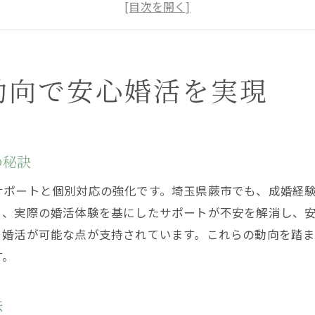
結婚相談所利用者の声に学ぶ婚活成功ポイント
結婚相談所で得られるサポート内容の違い
結婚相談所の比較で見極める安心と信頼
結婚相談所の現状から見る婚活市場の変化
動向で安心婚活を実現
真剣交際を目指すなら結婚相談所が最適な理由
結婚相談所で真剣交際が進みやすい理由とは
結婚相談所ならではの交際サポート体制を解説
の秘訣
結婚相談所のプロ仲人が導く出会いの質の違い
サポートと個別対応の強化です。埼玉県蕨市でも、成婚経
結婚相談所で仮交際から真剣交際へ進む流れ
ら、実際の婚活体験を基にしたサポートが不安を解消し、
結婚相談所利用で本気の婚活が叶う理由
く婚活が可能な点が支持されています。これらの動向を踏
結婚相談所の交際ルールが安心感につながる
す。
成婚へ導く結婚相談所のサポート事例
結婚相談所の実際の成婚サポート体験談紹介
法