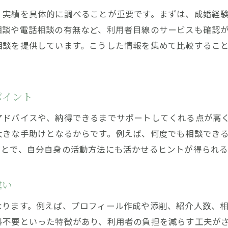
結婚相談所スタッフの具体的な支援内容とは
、実績を具体的に調べることが重要です。まずは、成婚経
結婚相談所で成婚に至るまでのサポート過程
相談や電話相談の有無など、利用者目線のサービスも確認
結婚相談所利用者に見る成婚成功のポイント
相談を提供しています。こうした情報を集めて比較するこ
結婚相談所でのよくある悩みと解決事例
結婚相談所サポートが成婚を後押しする理由
婚活成功に必要な年収ラインを詳しく解説
ポイント
結婚相談所で求められる年収ラインの実情
アドバイスや、納得できるまでサポートしてくれる点が高
結婚相談所の年収条件と理想のバランスとは
大きな手助けとなるからです。例えば、何度でも相談でき
結婚相談所利用で安定収入が重視される背景
ことで、自分自身の活動方法にも活かせるヒントが得られる
結婚相談所で年収アップを目指す婚活戦略
結婚相談所の年収基準はどこまで必要か
違い
結婚相談所で年収以外に大切な要素を確認
なります。例えば、プロフィール作成や添削、紹介人数、
結婚相談所で人気の条件や年齢層とは
料不要といった特徴があり、利用者の負担を減らす工夫が