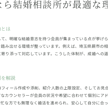
なら結婚相談所が最適な
トラブルを回避する婚活リスク管理法
結婚相談所で起こりやすいトラブル事例紹介
結婚相談所利用時のリスクとその対策方法
由とは
結婚相談所の安全な利用を支えるサポート体制
して、明確な結婚意志を持つ会員が集まっている点が挙げ
結婚相談所で信頼関係を築くための注意点
を踏み出せる環境が整っています。例えば、埼玉県蕨市の
結婚相談所で安心して婚活するリスク管理術
に寄り添って対応しています。こうした体制が、成婚への
結婚相談所トラブル回避のための心構え
結婚相談所選びで後悔しない実践ポイント
結婚相談所選びで失敗しないための基準解説
制を解説
結婚相談所の比較で重視すべきポイントとは
ロフィール作成や添削、紹介人数の上限設定、そしてお見
結婚相談所の口コミと実体験を活かす方法
富なカウンセラーが会員の状況や希望に合わせて個別にア
結婚相談所のサポート体制を見極めるコツ
多忙な方でも無理なく婚活を進められ、安心して自分に合
結婚相談所の無料相談を活用した選び方