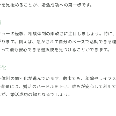
かを見極めることが、婚活成功への第一歩です。
結婚相談所で人気の高い年齢層の傾向分析
結婚相談所でモテる条件を徹底解説
結婚相談所利用者が重視する条件ランキング
頼
結婚相談所でよく選ばれるプロフィール作成法
セラーの経験、相談体制の柔軟さに注目しましょう。特に
結婚相談所の人気条件と年齢層の関係性
がります。例えば、急かされず自分のペースで活動できる
とって最も安心できる選択肢を見つけることができます。
結婚相談所で一番モテる年齢層の特徴とは
交際ルールとマナーを婚活でどう守るか
変化
結婚相談所の交際ルールを事前に確認しよう
お問い合わせはこちら
お問い合わせはこちら
結婚相談所で守るべきマナーと対応方法
ト体制の個別化が進んでいます。蕨市でも、年齢やライフ
の背景には、婚活のハードルを下げ、誰もが安心して利用
結婚相談所でキスなどスキンシップの基準
スが、婚活成功の鍵となるでしょう。
結婚相談所の交際中に気をつけるポイント
結婚相談所で円滑な交際を続けるコツ
結婚相談所の規約違反を防ぐための心得