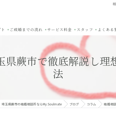
プト
ご成婚までの流れ
サービス料金
スタッフ
よくある
玉県蕨市で徹底解説し理
法
埼玉県蕨市の結婚相談所ならMy.Soulmate
ブログ
コラム
結婚相