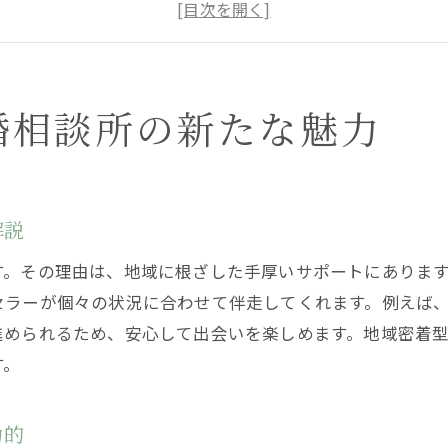
結婚相談所ならではの新しい出会いの形とは
婚活初心者も安心できる結婚相談所の体制
結婚相談所選びが理想の相手探しを後押し
理想の婚活は結婚相談所選びから始まる
婚相談所の新たな魅力
結婚相談所選びが婚活成功の第一歩となる
自分に合う結婚相談所の見極め方を伝授
結婚相談所が叶える理想の婚活ステップ
解説
結婚相談所の比較でわかる自分らしい婚活
す。その理由は、地域に根ざした手厚いサポートにありま
結婚相談所選びが出会いの質を高める理由
セラーが個々の状況に合わせて伴走してくれます。例えば
不安を解消する結婚相談所のサポート術
進められるため、安心して出会いを楽しめます。地域密着
結婚相談所のサポート体制で婚活の不安解消
す。
経験豊富な結婚相談所カウンセラーが心強い
結婚相談所なら相談しやすい環境が整う
力的