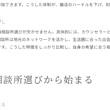
参加できます。こうした体制が、婚活のハードルを下げ、
結婚相談所選びが婚活ゴールへ導く秘訣
結婚相談所の選び方で未来が変わる理由
結婚相談所選びが人生を左右する理由とは
押し
結婚相談所の選択基準で婚活が変化する
婚相談所選びが欠かせません。具体的には、カウンセラー
自分に合う結婚相談所を選ぶ重要ポイント
相談所は地元のネットワークを活かし、生活圏に合った出
です。こうした特徴をしっかり比較し、自身の希望に合う
未来の幸せは結婚相談所選びから始まる
結婚相談所選びが出会いの質を高める要因
お問い合わせはこちら
お問い合わせはこちら
相談所選びから始まる
なる