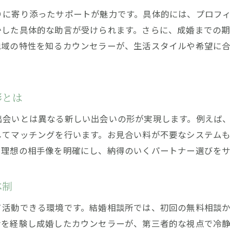
結婚相談所で得られる安心のアドバイスとは
りに寄り添ったサポートが魅力です。具体的には、プロフ
結婚相談所が提供する手厚いフォローの魅力
かした具体的な助言が受けられます。さらに、成婚までの
年代別に考える結婚相談所の活用法
地域の特性を知るカウンセラーが、生活スタイルや希望に
結婚相談所は年代問わず活用できるサービス
年代別に異なる結婚相談所のサポート内容
結婚相談所でモテる年齢層の傾向をチェック
形とは
年齢に合った結婚相談所活用法を紹介
出会いとは異なる新しい出会いの形が実現します。例えば
結婚相談所で年齢ごとの活動ポイントを解説
してマッチングを行います。お見合い料が不要なシステム
婚活成功を叶える蕨市の相談所活用術
ら理想の相手像を明確にし、納得のいくパートナー選びを
結婚相談所を活用して婚活成功を目指すコツ
蕨市で評判の結婚相談所活用ポイントとは
体制
結婚相談所のサービスを最大限活かす方法
て活動できる環境です。結婚相談所では、初回の無料相談
婚活を進めるなら結婚相談所の活用が鍵に
活を経験し成婚したカウンセラーが、第三者的な視点で冷