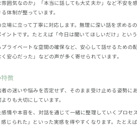
な雰囲気なのか」「本当に話しても大丈夫か」など不安を
相談しやすい共感型無料カウンセリングの魅力
きる体制が整っています。
気持ちに寄り添う無料相談の活用方法とは
の立場に立って丁寧に対応します。無理に深い話を求める
無料カウンセリングを活用して迷いを整理する方法
ポイントです。たとえば「今日は聞いてほしいだけ」とい
相談の活用法と安心して迷いを話すコツ
るプライベートな空間の確保など、安心して話せるための
無料相談を使った心の迷い解消ステップ
なく安心だった」などの声が多く寄せられています。
迷いや悩みも気軽に話せる無料相談の活用術
無料カウンセリングの上手な利用で相談も安心
の特徴
お問い合わせはこちら
お問い合わせはこちら
談者の迷いや悩みを否定せず、そのまま受け止める姿勢に
何よりも大切にしています。
た感情や本音を、対話を通じて一緒に整理していくプロセ
と感じられた」といった実感を得やすくなります。たとえ