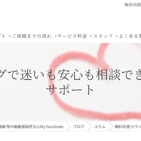
無料共
プト
ご成婚までの流れ
サービス料金
スタッフ
よくある
グで迷いも安心も相談で
サポート
蕨市の結婚相談所ならMy.Soulmate
ブログ
コラム
無料共感カウ