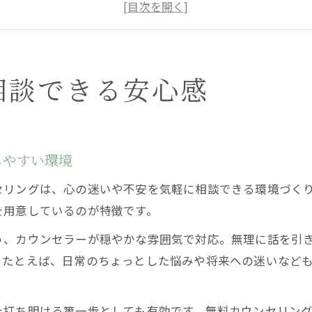
初めてでも安心の無料相談体制を詳しくご紹介
迷いを受け止める無料カウンセリングの特徴
悩みや不安も相談できる無料相談の安心感
迷いが晴れる共感カウンセリングの魅力
相談できる安心感
共感力あふれる無料カウンセリングの魅力とは
相談者の迷いに寄り添う無料共感カウンセリング
迷いを共感で受け止める相談の進め方を解説
しやすい環境
無料相談で得られる安心と心の支えの理由
セリングは、心の迷いや不安を気軽に相談できる環境づく
共感カウンセリングで迷いが整理される仕組み
を用意しているのが特徴です。
不安な時に頼れる相談窓口がここに
う、カウンセラーが穏やかな雰囲気で対応。無理に話を引
無料カウンセリングで不安や迷いも相談できる窓口
。たとえば、日常のちょっとした悩みや将来への迷いなど
相談窓口の選び方と迷い解決の無料サポート体制
不安な時に頼れる無料相談の強みとは
を打ち明ける第一歩としても有効です。無料カウンセリン