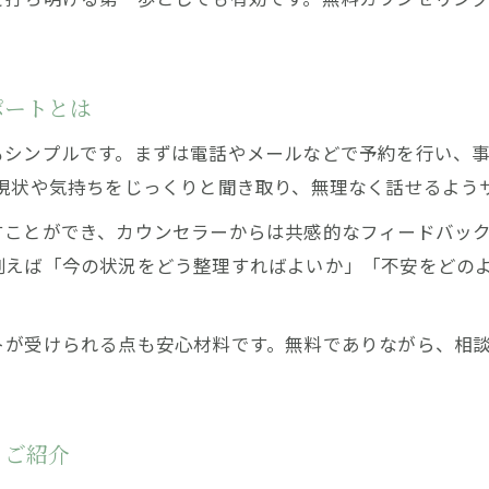
迷いがちな時期を支える無料相談の活用法
無料カウンセリングで安心を得るための相談方法
初めてでも安心な無料カウンセリングの秘密
ポートとは
初めての相談でも安心な無料カウンセリング体験
もシンプルです。まずは電話やメールなどで予約を行い、
無料相談の流れと迷いが晴れるサポート内容
現状や気持ちをじっくりと聞き取り、無理なく話せるよう
迷いや不安を解消する無料相談のポイント
すことができ、カウンセラーからは共感的なフィードバッ
カウンセリング初体験でも安心な相談体制
例えば「今の状況をどう整理すればよいか」「不安をどの
相談への不安を和らげる無料カウンセリングの工夫
相談するなら共感重視のサポート体制が安心
トが受けられる点も安心材料です。無料でありながら、相
共感を大切にする無料カウンセリングのサポート内
相談者の迷いに寄り添う無料相談の安心体制
無料カウンセリングで安心感を得るサポート法
くご紹介
迷いも話せる共感重視の無料相談体験を解説