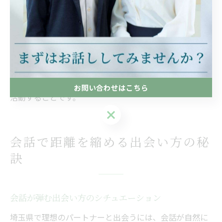
す。自分のペースで活動できる環境を選ぶことで、無理
なく理想のパートナー探しを続けられます。
実際に、「サポートが手厚くて安心して活動できた」
「地元のイベントでリラックスして出会えた」などの声
が多く寄せられています。安心感を得るコツは、自分に
合った出会い方やサービスを見極め、信頼できる環境で
お問い合わせはこちら
活動することです。
お問い合わせはこちら
会話で距離を縮める出会い方の秘
訣
会話が弾む出会い方のシチュエーション
埼玉県で理想のパートナーと出会うには、会話が自然に