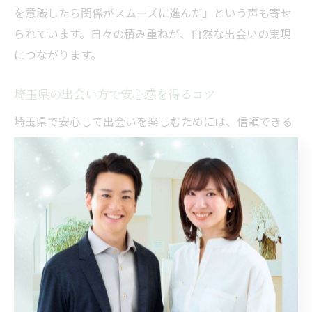
を意識したら関係がスムーズに進んだ」という声も寄せ
られています。日々の積み重ねが、自然な出会いの実現
につながります。
埼玉県の出会い方で安心感を得るコツ
埼玉県で安心して出会いを楽しむためには、信頼できる
サポートや環境選びが重要です。結婚相談所を利用する
場合、料金体系やサポート体制が明確なところを選ぶこ
とで、費用面や活動内容に不安を感じにくくなります。
また、プロフィール作成やお見合いの進め方について
も、専門家のサポートが受けられるため安心感が高まり
ます。
さらに、地域密着型のサービスやイベントでは、地元な
らではの温かみや親しみやすさが感じられるのも魅力で