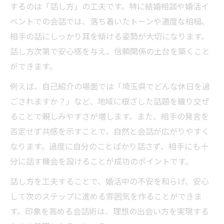
するのは「話し方」の工夫です。特に結婚相談や婚活イ
埼玉県の出会い方で安心感を得るコツ
ベントでの会話では、落ち着いたトーンや適度な相槌、
会話で距離を縮める出会い方の秘訣
相手の話にしっかり耳を傾ける姿勢が大切になります。
会話が弾む出会い方のシチュエーション
話し方次第で安心感を与え、信頼関係の土台を築くこと
距離を縮める出会い方に必要な聞き方
ができます。
共通点を活かした出会い方のコミュ力術
例えば、自己紹介の場面では「埼玉県でどんな休日を過
出会い方で大切な話題展開のポイント
ごされますか？」など、地域に根ざした話題を織り交ぜ
婚活で役立つ出会い方と会話のコツ
ることで親しみやすさが増します。また、相手の発言を
出会い方を変える婚活コミュニケーション術
否定せず共感を示すことで、自然と会話が広がりやすく
婚活で出会い方を広げる会話テクニック
なります。過度に自分のことばかり話さず、相手にも十
出会い方に合わせたコミュニケーション活
分に話す機会を設けることが成功のポイントです。
用法
話し方を工夫することで、婚活中の不安を和らげ、安心
埼玉県の婚活に最適な出会い方とは
して次のステップに進める雰囲気を作ることができま
出会い方から始まる真剣交際への流れ
す。印象を高める会話術は、理想の出会い方を実現する