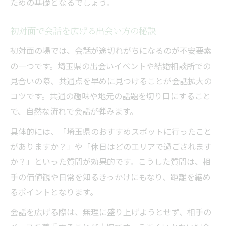
ための基礎となるでしょう。
婚活で人気の出会い方と会話例を紹介
真剣交際に発展しやすい出会い方と工夫
初対面で会話を広げる出会い方の秘訣
真剣交際に直結する出会い方の選び方
初対面の場では、会話が途切れがちになるのが不安要素
出会い方を活かした関係作りのポイント
の一つです。埼玉県の出会いイベントや結婚相談所での
真剣交際へ導く出会い方の段階的アプロー
見合いの際、共通点を早めに見つけることが会話拡大の
チ
コツです。共通の趣味や地元の話題を切り口にすること
交際を深める出会い方と記念日の工夫
で、自然な流れで会話が弾みます。
出会い方が真剣交際成功へ与える影響
具体的には、「埼玉県のおすすめスポットに行ったこと
気軽に始める埼玉県の新しい出会い方
がありますか？」や「休日はどのエリアで過ごされます
気軽に挑戦できる埼玉県の出会い方提案
か？」といった質問が効果的です。こうした質問は、相
新しい出会い方で心地よい会話を実現
手の価値観や日常を知るきっかけにもなり、距離を縮め
出会い方とコミュニケーション術の最新ト
るポイントとなります。
レンド
会話を広げる際は、無理に盛り上げようとせず、相手の
埼玉県で人気の気軽な出会い方とは