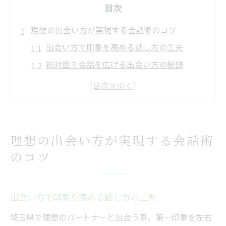
目次
理想の出会い方が実現する会話術のコツ
出会い方で印象を高める話し方の工夫
初対面で会話を広げる出会い方の秘訣
自然な出会い方と会話のバランスを意識
理想の出会い方に繋がる質問術の実践法
埼玉県の出会い方に合う話題選びのコツ
埼玉県なら自然な出会い方も身近に
理想の出会い方が実現する会話術
埼玉県で自然な出会い方を実感する方法
のコツ
地域イベントを活用した出会い方の魅力
出会い方とコミュニケーション術の相乗効
出会い方で印象を高める話し方の工夫
果
自然な出会い方を叶える日常会話の工夫
埼玉県で理想のパートナーと出会う際、第一印象を左右