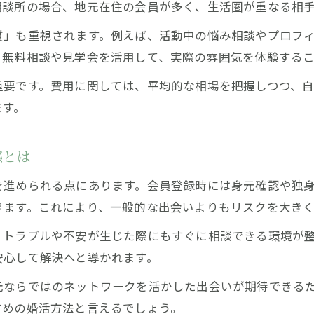
相談所の場合、地元在住の会員が多く、生活圏が重なる相
仮交際中のルール確認でトラブル回避を目指す
質」も重視されます。例えば、活動中の悩み相談やプロフ
結婚相談所での仮交際ルールを事前に確認
。無料相談や見学会を活用して、実際の雰囲気を体験する
結婚相談所の交際ルールで守るべき注意点
重要です。費用に関しては、平均的な相場を把握しつつ、
結婚相談所の仮交際ルール違反を防ぐポイント
ます。
結婚相談所活動中のトラブル回避策とは
結婚相談所で交際中に気をつけたいマナー
感とは
を進められる点にあります。会員登録時には身元確認や独
お問い合わせはこちら
お問い合わせはこちら
きます。これにより、一般的な出会いよりもリスクを大きく
、トラブルや不安が生じた際にもすぐに相談できる環境が
安心して解決へと導かれます。
元ならではのネットワークを活かした出会いが期待できる
すめの婚活方法と言えるでしょう。