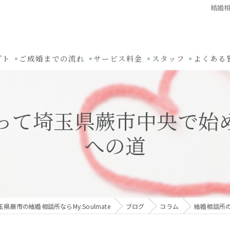
結婚
プト
ご成婚までの流れ
サービス料金
スタッフ
よくある
って埼玉県蕨市中央で始
への道
玉県蕨市の結婚相談所ならMy.Soulmate
ブログ
コラム
結婚相談所