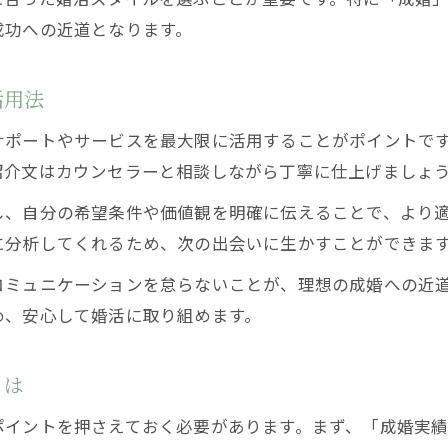
結婚相談所のサポート体制が差を生む理由
成功への近道となります。
成婚へ導くカウンセラーの役割と安心感の理由
結婚相談所カウンセラーが果たす重要な役割
活用法
カウンセラーのサポートで得られる安心感とは
サポートやサービスを最大限に活用することがポイントで
結婚相談所のカウンセラーが成婚に与える影響
紹介文はカウンセラーと相談しながら丁寧に仕上げましょ
カウンセラーが提供する相談サポートの実際
し、自分の希望条件や価値観を明確に伝えることで、より
結婚相談所でカウンセラーに相談するメリット
に分析してくれるため、次の出会いに生かすことができま
活動費用やサポート内容を比較でわかるポイント
コミュニケーションを怠らないことが、理想の成婚への近
結婚相談所の活動費用とサポート内容の違い
め、安心して婚活に取り組めます。
結婚相談所の費用比較で見極めたいポイント
結婚相談所の費用内訳と納得できる選び方
とは
結婚相談所のサポート内容と料金の関係性
ポイントを押さえておく必要があります。まず、「成婚実
結婚相談所選びは費用とサービスの両面で判断