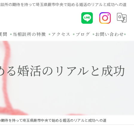
相談所の期待を持って埼玉県蕨市中央で始める婚活のリアルと成功への道
質問
当相談所の特徴
アクセス
ブログ
お問い合わせ
初めて
コラム
める婚活のリアルと成功
30代
関連ブログ
オンライン
バツイチ
無料相談
の期待を持って埼玉県蕨市中央で始める婚活のリアルと成功への道