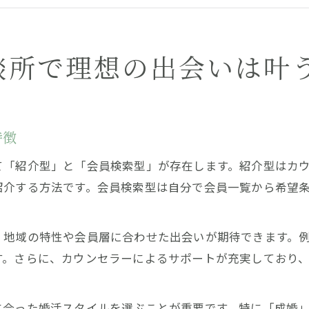
結婚相談所の出会いに期待できる安心感とは
結婚相談所で理想の出会いが生まれる理由
初めて婚活をする男性が抱きがちな不安と期待
談所で理想の出会いは叶
結婚相談所利用で感じやすい不安と解消策
婚活初心者が結婚相談所に求める期待とは
結婚相談所が初めての男性の心構えポイント
特徴
結婚相談所での活動スタート時の注意点
て「紹介型」と「会員検索型」が存在します。紹介型はカ
結婚相談所選びで安心できるサポート体制
紹介する方法です。会員検索型は自分で会員一覧から希望
結婚相談所ならではのサポート体制を徹底解説
結婚相談所のサポート内容とその強みとは
、地域の特性や会員層に合わせた出会いが期待できます。
結婚相談所の個別サポートが婚活で役立つ理由
す。さらに、カウンセラーによるサポートが充実しており
結婚相談所スタッフの対応がもたらす安心感
結婚相談所で受けられる具体的な支援内容
に合った婚活スタイルを選ぶことが重要です。特に「成婚