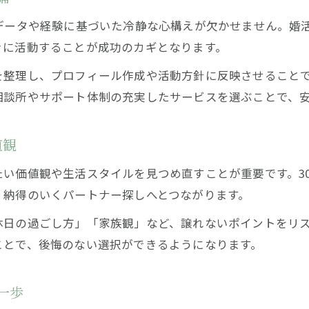
初めての婚活だからこそ知りたい安心ポイント
なデータや経験に基づいた冷静な心構えが欠かせません。婚
自分らしい婚活で不安を和らげる取り組み方
きに活動することが成功のカギとなります。
蕨市で自分に合う婚活を選ぶために
を整理し、プロフィール作成や活動方針に反映させること
婚活・30代女性が蕨市で出会いを広げる方法
相談所やサポート体制の充実したサービスを選ぶことで、
初めて婚活する女性が選ぶべき出会いの場
自分らしさを保てる婚活サービスの選び方
値観
蕨市で婚活を成功させるための下調べ
い価値観や生活スタイルを見つめ直すことが重要です。3
婚活初心者が安心できるサポート体制とは
、納得のいくパートナー探しへとつながります。
理想と現実を両立する婚活の秘訣
休日の過ごし方」「家族観」など、譲れないポイントをリ
婚活で理想と現実をバランスよく考える方法
ことで、後悔のない選択ができるようになります。
30代女性の婚活で妥協しない自分らしさ
初めての婚活で理想を叶える工夫と実践
一歩
婚活・30代女性が現実を受け入れるポイント