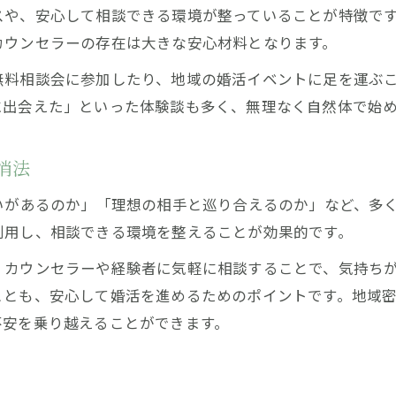
や、安心して相談できる環境が整っていることが特徴です
理想に近づくための婚活戦略の立て方
カウンセラーの存在は大きな安心材料となります。
婚活初心者が安心して踏み出す方法
婚活初心者が安心して始める30代女性の工夫
無料相談会に参加したり、地域の婚活イベントに足を運ぶ
に出会えた」といった体験談も多く、無理なく自然体で始
初めてでも不安を減らす婚活準備の進め方
婚活・30代女性向け安心サポートの選び方
消法
婚活デビューで失敗しないためのポイント
自分らしいスタートを切るコツと心得
いがあるのか」「理想の相手と巡り合えるのか」など、多
利用し、相談できる環境を整えることが効果的です。
お問い合わせはこちら
お問い合わせはこちら
、カウンセラーや経験者に気軽に相談することで、気持ち
ことも、安心して婚活を進めるためのポイントです。地域
不安を乗り越えることができます。