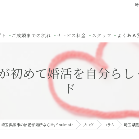
埼
プト
ご成婚までの流れ
サービス料金
スタッフ
よくある
性が初めて婚活を自分らし
ド
埼玉県蕨市の結婚相談所ならMy.Soulmate
ブログ
コラム
埼玉県蕨