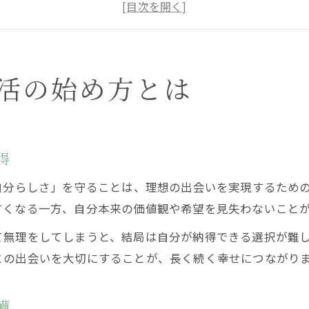
婚活を始める前に考える自分らしい価値観
埼玉県蕨市で叶える30代女性の婚活第一歩
30代で初めて婚活を始める際の不安解消法
初めて婚活を考える女性に贈るヒント
婚活の始め方とは
30代女性が婚活を始める最初のポイント
初めての婚活で自分らしさを活かすコツ
婚活初心者が知っておきたい大切な基礎知識
得
不安を減らす30代女性の婚活準備チェック
自分らしさ」を守ることは、理想の出会いを実現するため
蕨市で安心して始める婚活のヒント集
すくなる一方、自分本来の価値観や希望を見失わないこと
不安な30代女性が婚活で意識したい事
て無理をしてしまうと、結局は自分が納得できる選択が難
30代で婚活に感じる不安との向き合い方
との出会いを大切にすることが、長く続く幸せにつながり
婚活・30代女性のよくある悩みを解決する工夫
婚活で不安を抱える女性への実践アドバイス
備